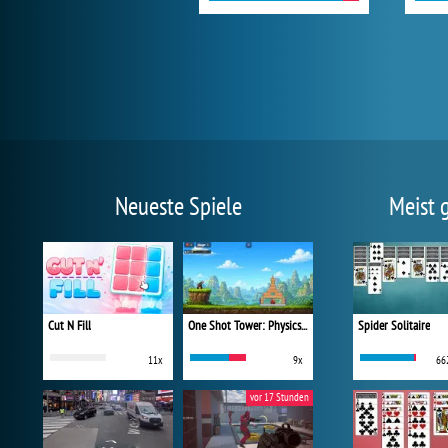
Neueste Spiele
Meist 
Cut N Fill
One Shot Tower: Physics Destroyer
Spider Solitaire
11x
9x
66
vor 17 Stunden