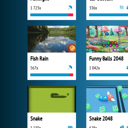
1 723x
336x
Fish Rain
Funny Balls 2048
567x
1 042x
Snake
Snake 2048
1 130x
628x