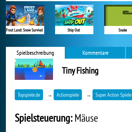
Frost Land: Snow Survival
Ship Out
Snake
Spielbeschreibung
Kommentare
Tiny Fishing
Topspiele.de
→
Actionspiele
→
Super Action Spiele
Spielsteuerung:
Mäuse