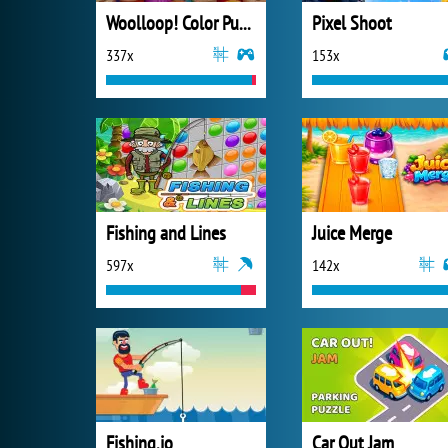
Woolloop! Color Puzzle
Pixel Shoot
337x
153x
Fishing and Lines
Juice Merge
597x
142x
Fishing.io
Car Out Jam