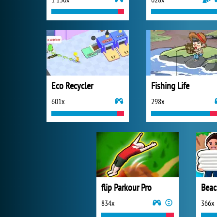
Eco Recycler
Fishing Life
601x
298x
flip Parkour Pro
Beac
834x
366x