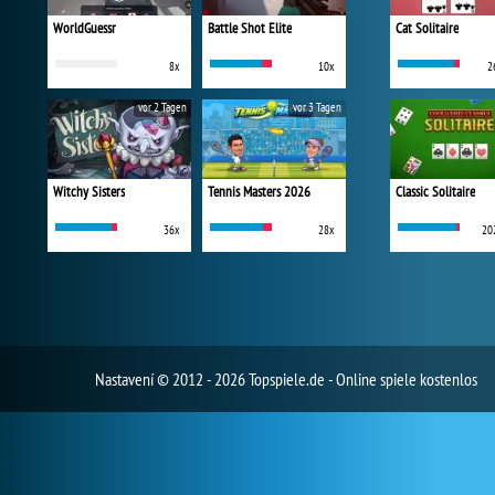
WorldGuessr
Battle Shot Elite
Cat Solitaire
8x
10x
2
vor 2 Tagen
vor 3 Tagen
Witchy Sisters
Tennis Masters 2026
Classic Solitaire
36x
28x
20
Nastavení
© 2012 - 2026 Topspiele.de - Online spiele kostenlos