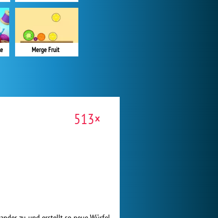
le
Merge Fruit
513×
nander zu und erstellt so neue Würfel