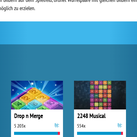
öglich zu erzielen.
Drop n Merge
2248 Musical
5 203x
554x