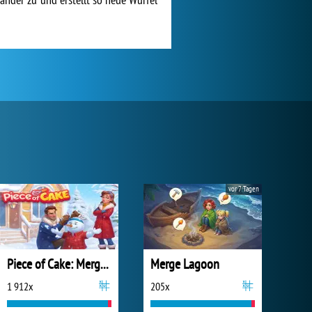
vor 7 Tagen
Piece of Cake: Merge and Bake
Merge Lagoon
1 912x
205x