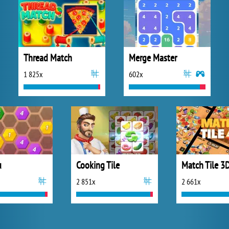
Thread Match
Merge Master
1 825x
602x
u
Cooking Tile
Match Tile 3
2 851x
2 661x