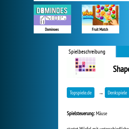
Dominoes
Fruit Match
Spielbeschreibung
Shap
Topspiele.de
→
Denkspiele
Spielsteuerung:
Mäuse
startet Würfel mit unterschiedlich