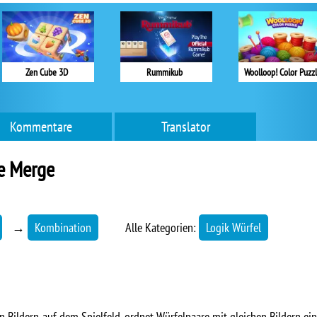
Zen Cube 3D
Rummikub
Woolloop! Color Puzz
Kommentare
Translator
e Merge
→
Kombination
Alle Kategorien:
Logik Würfel
en Bildern auf dem Spielfeld, ordnet Würfelpaare mit gleichen Bildern ei