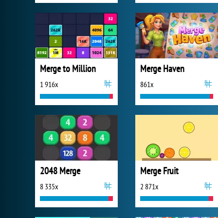
Merge to Million
Merge Haven
1 916x
861x
2048 Merge
Merge Fruit
8 335x
2 871x