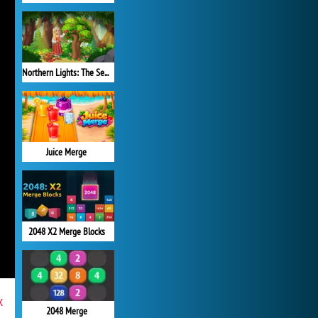
Northern Lights: The Secret of the Forest
Juice Merge
2048 X2 Merge Blocks
x
2048 Merge