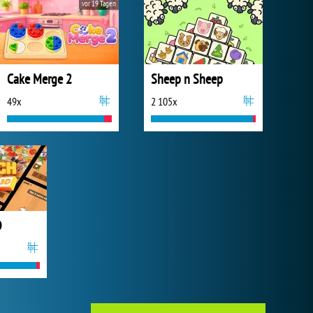
vor 19 Tagen
Cake Merge 2
Sheep n Sheep
49x
2 105x
D