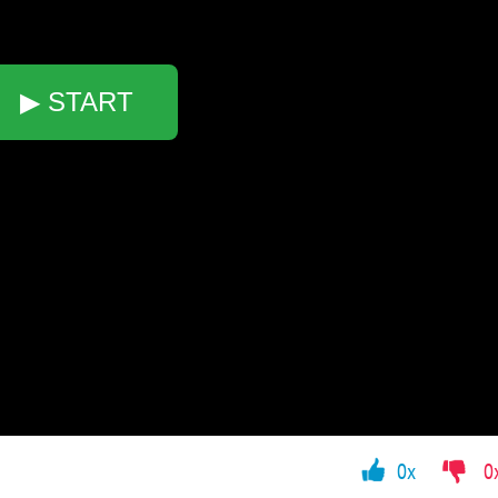
▶ START
0x
0