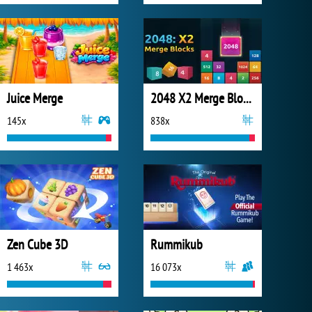
Juice Merge
2048 X2 Merge Blocks
145x
838x
Zen Cube 3D
Rummikub
1 463x
16 073x