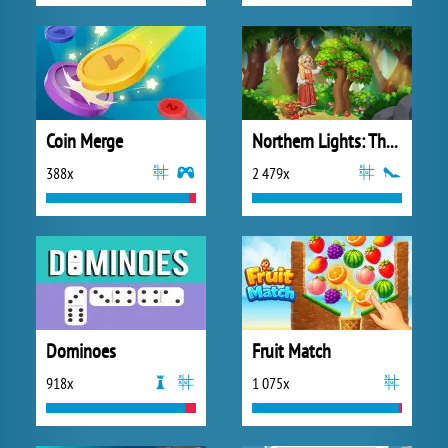
Coin Merge
Northern Lights: The Secret of the Forest
388x
2 479x
Dominoes
Fruit Match
918x
1 075x