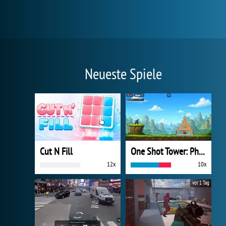
Neueste Spiele
Cut N Fill
One Shot Tower: Physics Destroyer
12x
10x
vor 1 Tag