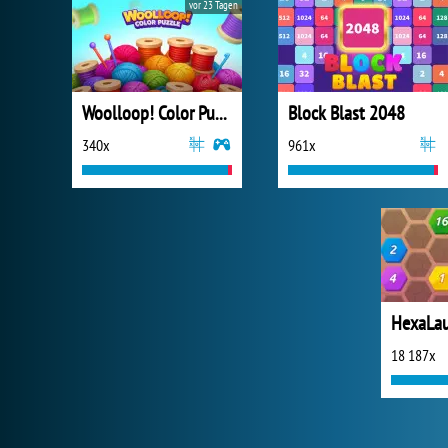
vor 23 Tagen
Woolloop! Color Puzzle
Block Blast 2048
340x
961x
HexaLa
18 187x