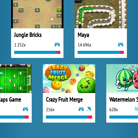
Jungle Bricks
Maya
1 252x
14 696x
Caps Game
Crazy Fruit Merge
216x
628x