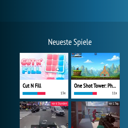
Neueste Spiele
Cut N Fill
One Shot Tower: Physics Destroyer
13x
11x
vor 6 Stunden
vor 1 Tag