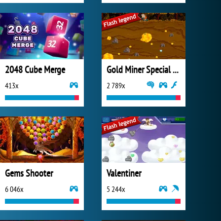
2048 Cube Merge
Gold Miner Special Edition
413x
2 789x
Gems Shooter
Valentiner
6 046x
5 244x