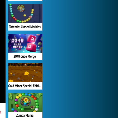
Totemia: Cursed Marbles
2048 Cube Merge
Gold Miner Special Edition
x
Zumba Mania