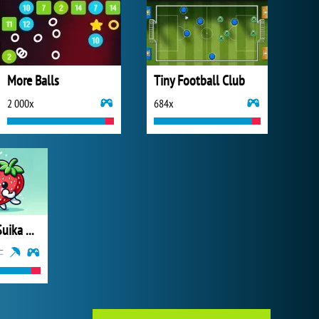
More Balls
Tiny Football Club
2 000x
684x
Watermelon Suika Game