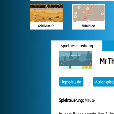
Gold Miner 2
2048 Pucks
Spielbeschreibung
Mr T
Topspiele.de
→
Actionspiel
Spielsteuerung:
Mäuse
In jeder Runde besteht Ihre Aufg