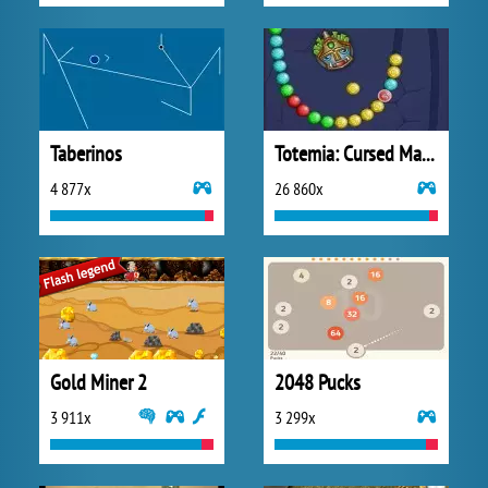
Taberinos
Totemia: Cursed Marbles
4 877x
26 860x
Gold Miner 2
2048 Pucks
3 911x
3 299x