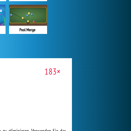
Pool Merge
183×
n zu eliminieren. Verwenden Sie das