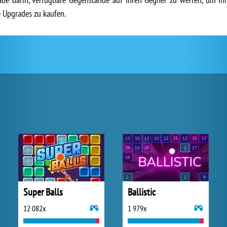
 Upgrades zu kaufen.
Super Balls
Ballistic
12 082x
1 979x