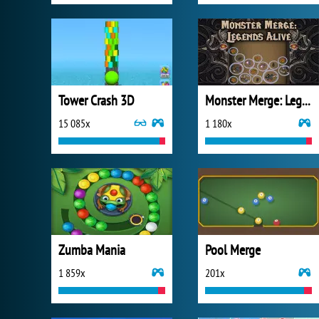
Tower Crash 3D
Monster Merge: Legends Alive
15 085x
1 180x
Zumba Mania
Pool Merge
1 859x
201x