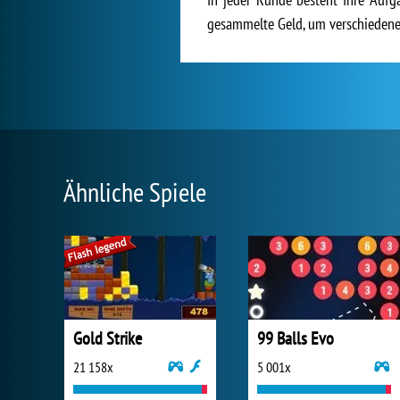
gesammelte Geld, um verschiedene
Ähnliche Spiele
Gold Strike
99 Balls Evo
21 158x
5 001x