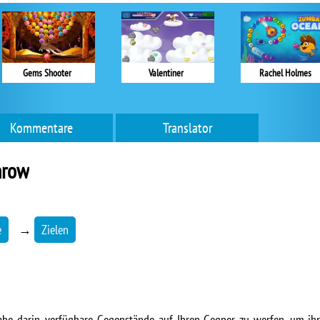
Gems Shooter
Valentiner
Rachel Holmes
Kommentare
Translator
hrow
e
→
Zielen
abe darin, verfügbare Gegenstände auf Ihren Gegner zu werfen, um ih