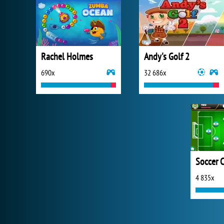
Rachel Holmes
Andy's Golf 2
690x
32 686x
Soccer 
4 835x