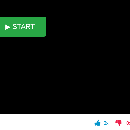
▶ START
0x
0