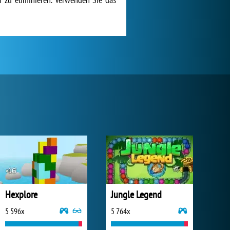
Hexplore
Jungle Legend
5 596x
5 764x