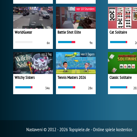
vor 10 Stunden
WorldGuessr
Battle Shot Elite
Cat Solitaire
6x
9x
2
vor 1 Tag
vor 3 Tagen
Witchy Sisters
Tennis Masters 2026
Classic Solitaire
34x
28x
20
Nastavení
© 2012 - 2026 Topspiele.de - Online spiele kostenlos