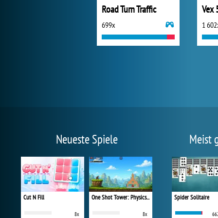
Road Turn Traffic
Vex 
699x
1 602
Neueste Spiele
Meist 
Cut N Fill
One Shot Tower: Physics Destroyer
Spider Solitaire
8x
8x
66