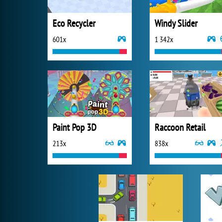
Eco Recycler
Windy Slider
601x
1 342x
Paint Pop 3D
Raccoon Retail
213x
838x