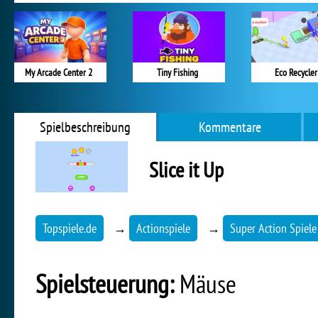
My Arcade Center 2
Tiny Fishing
Eco Recycler
Spielbeschreibung
Kommentare
Slice it Up
Topspiele.de
→
Actionspiele
→
Super Action Spiele
Spielsteuerung:
Mäuse