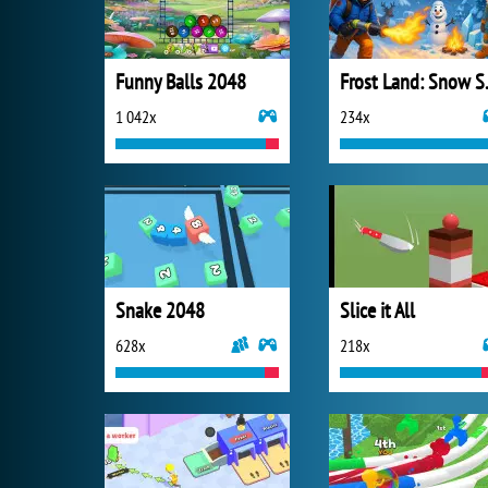
Funny Balls 2048
Frost 
1 042x
234x
Snake 2048
Slice it All
628x
218x