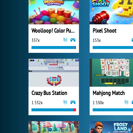
Woolloop! Color Puzzle
Pixel Shoot
337x
153x
Crazy Bus Station
Mahjong Match
1 532x
1 530x