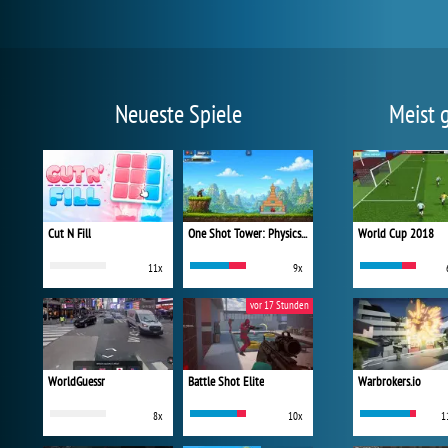
Neueste Spiele
Meist 
Cut N Fill
One Shot Tower: Physics Destroyer
World Cup 2018
11x
9x
vor 17 Stunden
WorldGuessr
Battle Shot Elite
Warbrokers.io
8x
10x
1