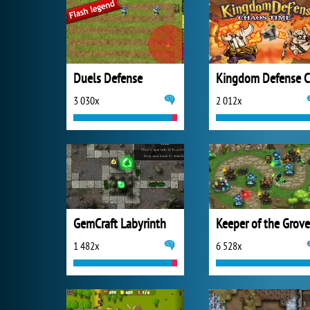
Duels Defense
3 030x
2 012x
GemCraft Labyrinth
Keeper of the Grove
1 482x
6 528x