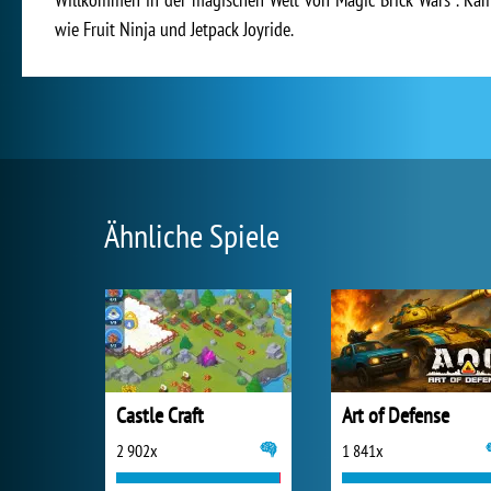
wie Fruit Ninja und Jetpack Joyride.
Ähnliche Spiele
Castle Craft
Art of Defense
2 902x
1 841x