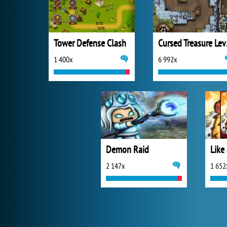
Tower Defense Clash
Curs
1 400x
6 992x
Demon Raid
Like
2 147x
1 652