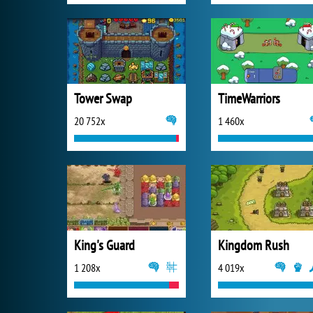
Tower Swap
TimeWarriors
20 752x
1 460x
King's Guard
Kingdom Rush
1 208x
4 019x