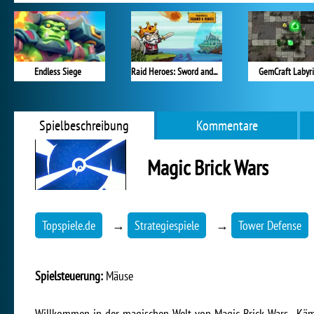
Endless Siege
Raid Heroes: Sword and Magic
GemCraft Labyr
Spielbeschreibung
Kommentare
Magic Brick Wars
Topspiele.de
→
Strategiespiele
→
Tower Defense
Spielsteuerung:
Mäuse
Willkommen in der magischen Welt von Magic Brick Wars . Käm