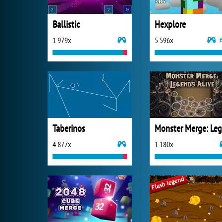
Ballistic
Hexplore
1 979x
5 596x
Taberinos
4 877x
1 180x