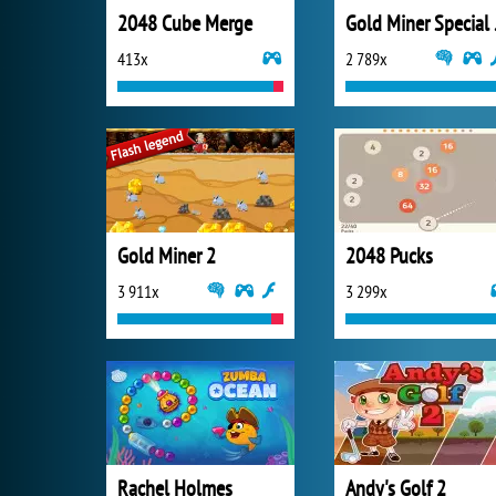
2048 Cube Merge
Gold
413x
2 789x
Gold Miner 2
2048 Pucks
3 911x
3 299x
Rachel Holmes
Andy's Golf 2