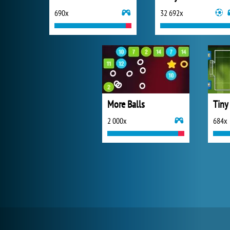
690x
32 692x
More Balls
Tiny
2 000x
684x