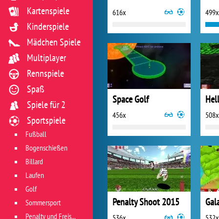
Kartenspiele
616x
499x
Kinderspiele
Mädchen Spiele
Multiplayer
Rennspiele
Spaß
Space Golf
Hell
Spiele für 2
456x
508x
Sportspiele
Fußball
Bogenschießen
Billard
Laufen
Golf
Penalty Shoot 2015
Gal
Sommersport
Penalty und Freistöße
536x
532x