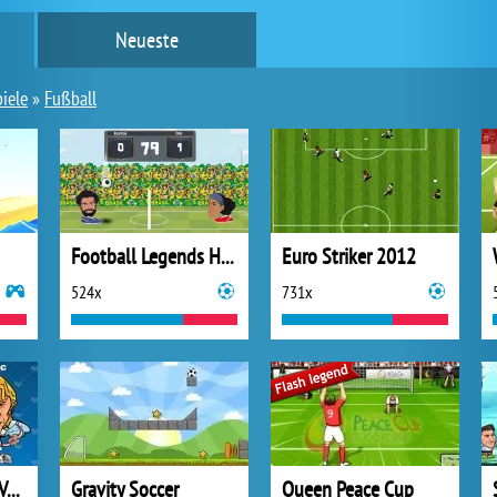
Neueste
iele
»
Fußball
Football Legends Head Soccer
Euro Striker 2012
524x
731x
Football Legends Valentine Edition
Gravity Soccer
Queen Peace Cup