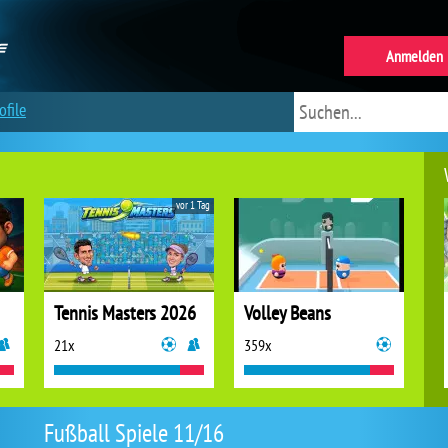
Anmelden
ofile
vor 1 Tag
Tennis Masters 2026
Volley Beans
21x
359x
Fußball Spiele 11/16