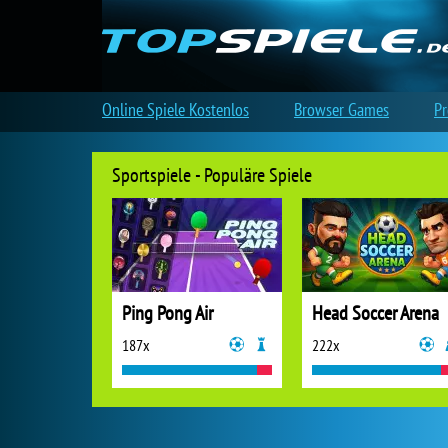
Online Spiele Kostenlos
Browser Games
Pr
Sportspiele - Populäre Spiele
Ping Pong Air
Head Soccer Arena
187x
222x