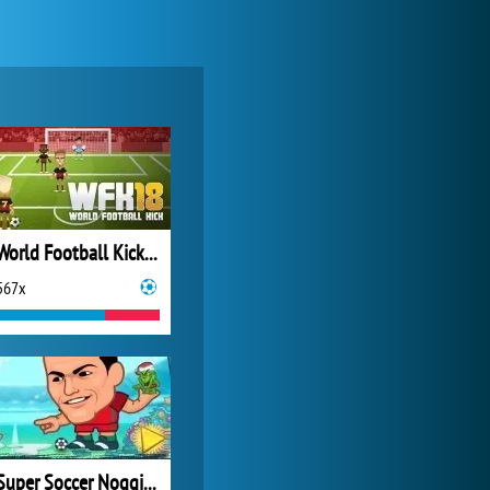
World of Tanks
24 279x
World Football Kick 2018
567x
Forge of Empires
20 587x
Super Soccer Noggins Xmas