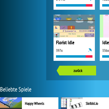
Florist Idle
397x
336x
zurück
Beliebte Spiele
Happy Wheels
Skribbl.io