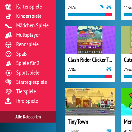
Kartenspiele
747x
113x
Kinderspiele
Mädchen Spiele
Multiplayer
Rennspiele
Spaß
Clash Rider Clicker Tycoon
Cut
Spiele für 2
278x
253x
Sportspiele
Strategiespiele
Tierspiele
Ihre Spiele
Alle Kategorien
Tiny Town
Mer
1 344x
912x