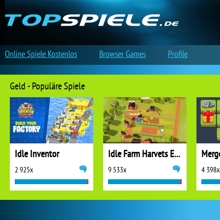
Online Spiele Kostenlos
Browser Games
Profile
Geld - Populäre Spiele
Idle Inventor
Idle Farm Harvets Empire
Merg
2 925x
9 533x
4 398x