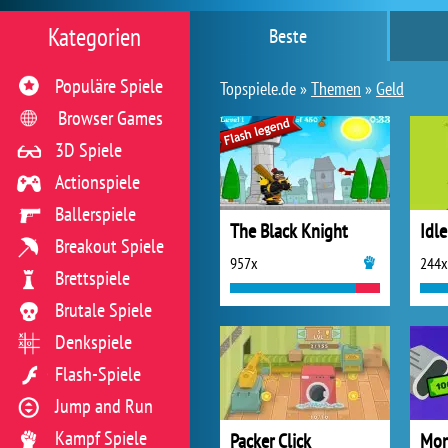
Kategorien
Beste
Populäre Spiele
Topspiele.de »
Themen
»
Geld
Browser Games
3D Spiele
Actionspiele
Ballerspiele
The Black Knight
Idl
Breakout Spiele
957x
244x
Brettspiele
Brutale Spiele
Denkspiele
Flash-Spiele
Jump and Run
Kampf Spiele
Packer Click
Mon