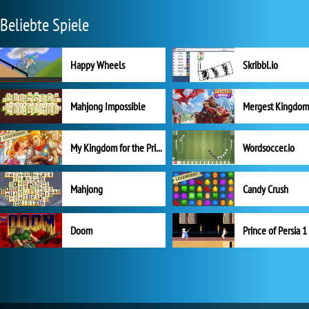
Beliebte Spiele
Happy Wheels
Skribbl.io
Mahjong Impossible
My Kingdom for the Princess Vollversion
Wordsoccer.io
Mahjong
Candy Crush
Doom
Prince of Persia 1