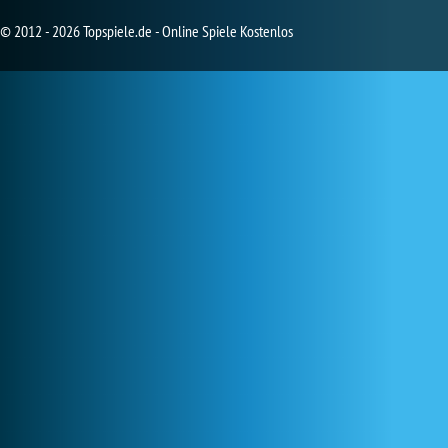
© 2012 - 2026 Topspiele.de - Online Spiele Kostenlos