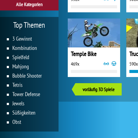
Alle Kategorien
Top Themen
3 Gewinnt
Kombination
Temple Bike
Tru
Spielfeld
469x
590x
Mahjong
Bubble Shooter
Tetris
vorläufig 3D Spiele
Tower Defense
Jewels
Süßigkeiten
Obst