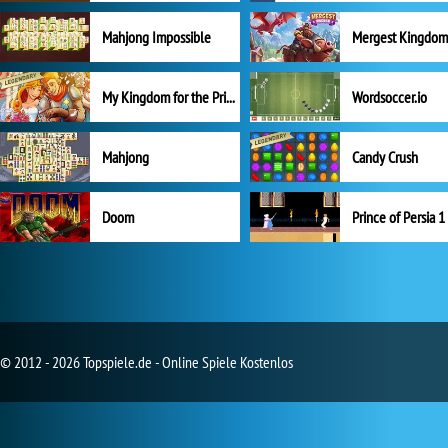
Mahjong Impossible
My Kingdom for the Princess Vollversion
Wordsoccer.io
Mahjong
Candy Crush
Doom
Prince of Persia 1
© 2012 - 2026 Topspiele.de - Online Spiele Kostenlos