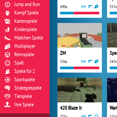
Jump and Run
690x
557x
Kampf Spiele
Kartenspiele
Kinderspiele
Mädchen Spiele
Multiplayer
ZM
Rennspiele
536x
547x
Spaß
Spiele für 2
Sportspiele
Strategiespiele
Tierspiele
Ihre Spiele
420 Blaze It
War
731x
521x