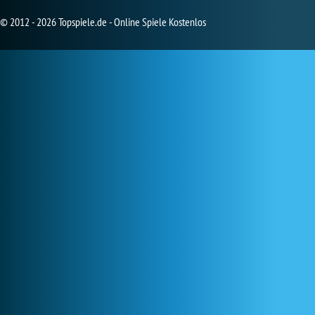
© 2012 - 2026 Topspiele.de - Online Spiele Kostenlos