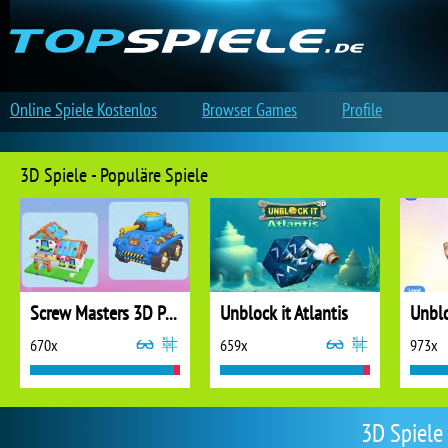
Online Spiele Kostenlos
Browser Games
Profile
3D Spiele - Populäre Spiele
Screw Masters 3D Puzzle
Unblock it Atlantis
Unblo
670x
659x
973x
3D Spiele 