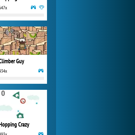
647x
Forge of Empires
20 587x
Climber Guy
434x
Hopping Crazy
493x