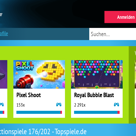
Anmelden
ofile
Pixel Shoot
Royal Bubble Blast
153x
2 291x
ctionspiele 176/202 - Topspiele.de