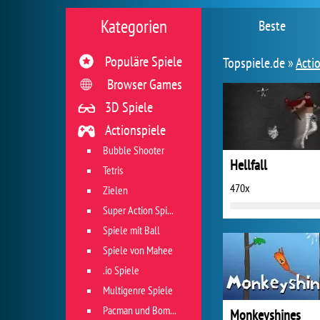
Kategorien
Beste
Populäre Spiele
Topspiele.de »
Acti
Browser Games
3D Spiele
Actionspiele
Bubble Shooter
Hellfall
Tetris
470x
Zielen
Super Action Spiele
Spiele mit Ball
Spiele von Mahee
.io Spiele
Multigenre Spiele
Pacman und Bomberman
Monkeyshines