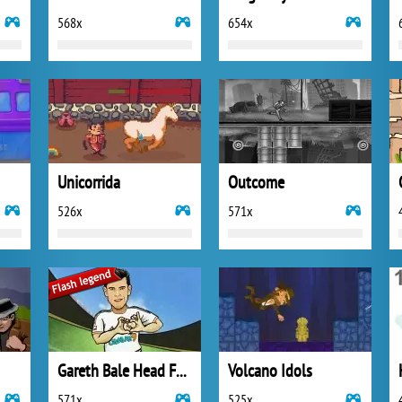
568x
654x
Unicorrida
Outcome
526x
571x
Gareth Bale Head Football
Volcano Idols
571x
525x