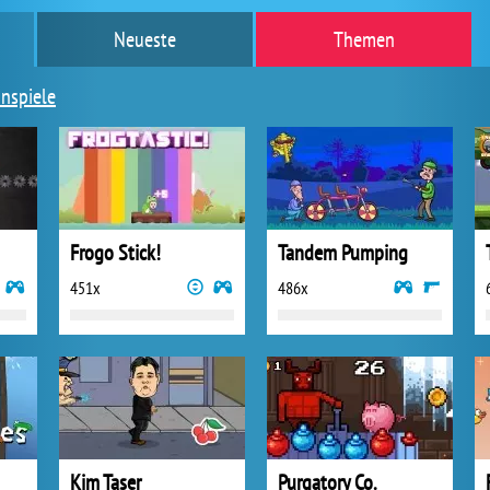
Neueste
Themen
onspiele
Frogo Stick!
Tandem Pumping
451x
486x
Kim Taser
Purgatory Co.