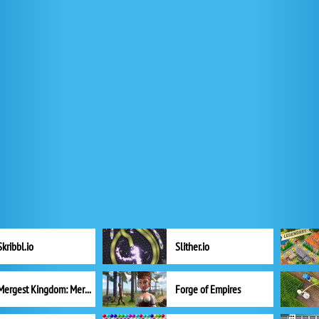
Skribbl.io
Slither.io
Mergest Kingdom: Merge Puzzle
Forge of Empires