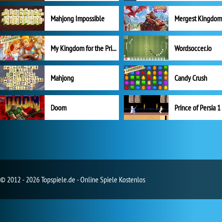
Mahjong Impossible
My Kingdom for the Princess Vollversion
Wordsoccer.io
Mahjong
Candy Crush
Doom
Prince of Persia 1
© 2012 - 2026 Topspiele.de - Online Spiele Kostenlos