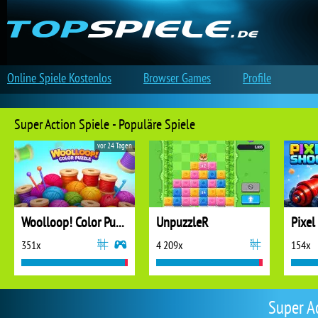
Online Spiele Kostenlos
Browser Games
Profile
Super Action Spiele - Populäre Spiele
vor 24 Tagen
Woolloop! Color Puzzle
UnpuzzleR
Pixel
351x
4 209x
154x
Super A