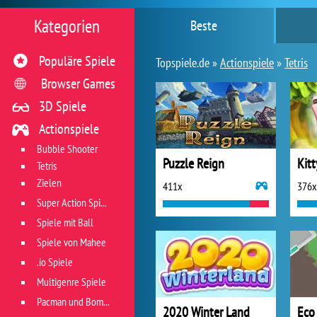
Kategorien
Beste
Populäre Spiele
Topspiele.de »
Actionspiele
»
Tetris
Browser Games
3D Spiele
Actionspiele
Bubble Shooter
Puzzle Reign
Kitt
Tetris
Zielen
411x
376x
Super Action Spiele
Spiele mit Ball
Spiele von Mahee
.io Spiele
Multigenre Spiele
Pacman und Bomberman
2020 Winter Land
Eco