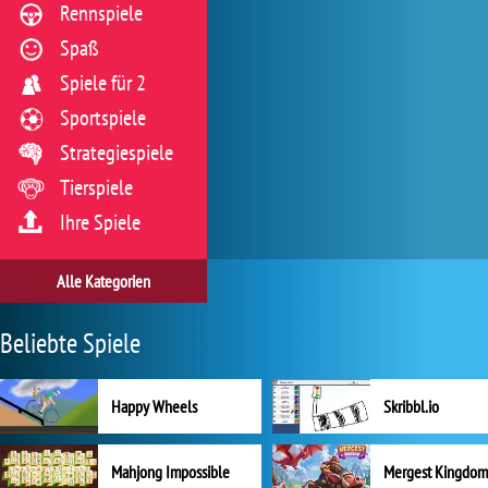
Rennspiele
Spaß
Spiele für 2
Sportspiele
Strategiespiele
Tierspiele
Ihre Spiele
Alle Kategorien
Beliebte Spiele
Happy Wheels
Skribbl.io
Mahjong Impossible