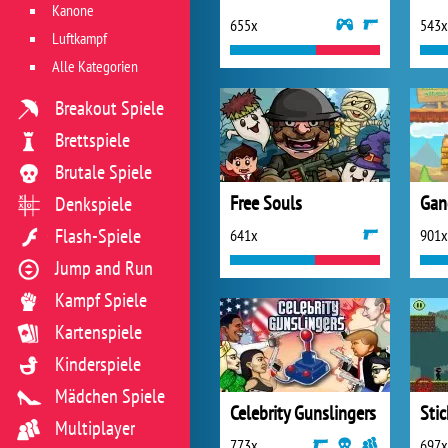
Kanone
655x
543x
Luftkampf
Alle Kategorien
Breakout Spiele
Brettspiele
Brutale Spiele
Free Souls
Gan
Denkspiele
Flash-Spiele
641x
901x
Jump and Run
Kampf Spiele
Kartenspiele
Kinderspiele
Mädchen Spiele
Celebrity Gunslingers
Sti
Multiplayer
773x
697x