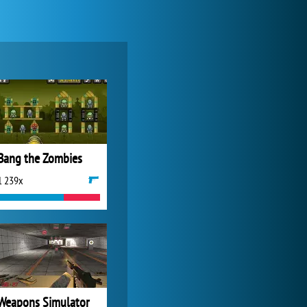
Zoo 2: Animal Park
3 845x
Bang the Zombies
1 239x
My Free Zoo
9 354x
Weapons Simulator