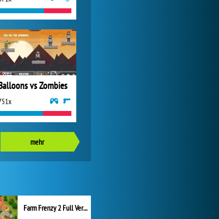
Balloons vs Zombies
751x
mehr
Farm Frenzy 2 Full Version