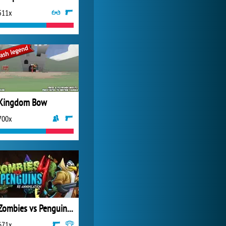
511x
World of Tanks
24 279x
Kingdom Bow
700x
Zombies vs Penguins 4
671x