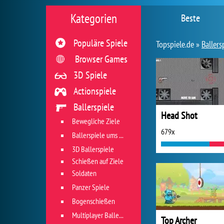
Kategorien
Beste
Populäre Spiele
Topspiele.de »
Ballers
Browser Games
3D Spiele
Actionspiele
Ballerspiele
Head Shot
Bewegliche Ziele
679x
Ballerspiele ums Überleben
3D Ballerspiele
Schießen auf Ziele
Soldaten
Panzer Spiele
Bogenschießen
Multiplayer Ballerspiele
Top Archer