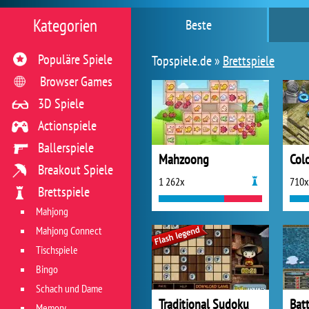
Kategorien
Beste
Populäre Spiele
Topspiele.de »
Brettspiele
Browser Games
3D Spiele
Actionspiele
Ballerspiele
Mahzoong
Col
Breakout Spiele
1 262x
710x
Brettspiele
Mahjong
Mahjong Connect
Tischspiele
Bingo
Schach und Dame
Traditional Sudoku
Batt
Memory