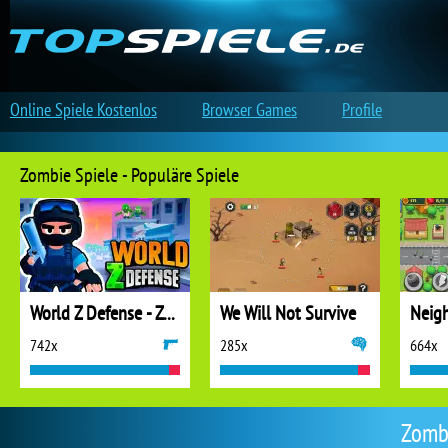
Online Spiele Kostenlos
Browser Games
Profile
Zombie Spiele - Populäre Spiele
World Z Defense - Zombie Defense
We Will Not Survive
742x
285x
664x
Zomb