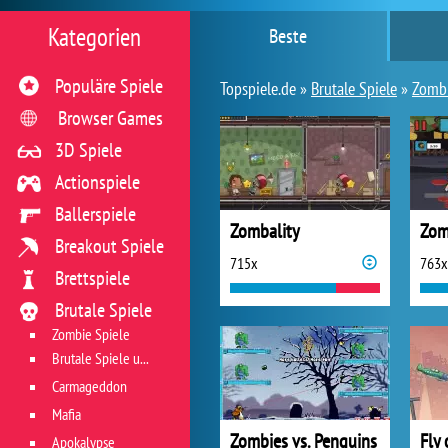
Kategorien
Beste
Populäre Spiele
Topspiele.de »
Brutale Spiele
»
Zombi
Browser Games
3D Spiele
Actionspiele
Ballerspiele
Zombality
Zom
Breakout Spiele
715x
763x
Brettspiele
Brutale Spiele
Zombie Spiele
Brutale Spiele ums Überleben
Carmageddon
Mafia
Zombies vs. Penguins
Fly 
Apokalypse