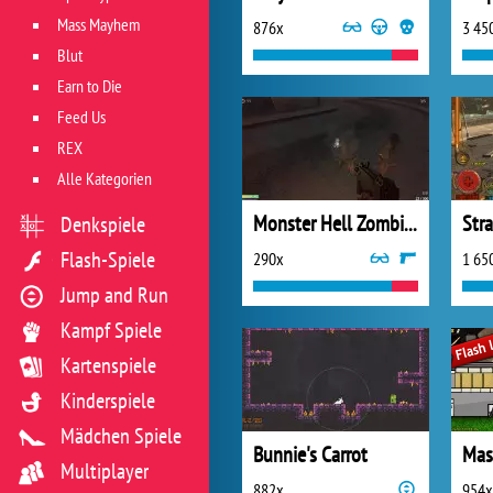
Mass Mayhem
876x
3 45
Blut
Earn to Die
Feed Us
REX
Alle Kategorien
Monster Hell Zombie Arena
Str
Denkspiele
Flash-Spiele
290x
1 65
Jump and Run
Kampf Spiele
Kartenspiele
Kinderspiele
Mädchen Spiele
Bunnie's Carrot
Mas
Multiplayer
882x
954x