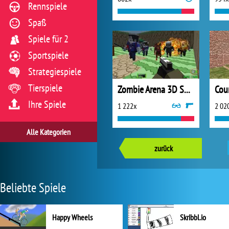
Rennspiele
Spaß
Spiele für 2
Sportspiele
Strategiespiele
Tierspiele
Zombie Arena 3D Survival
Ihre Spiele
1 222x
2 02
Alle Kategorien
zurück
Beliebte Spiele
Happy Wheels
Skribbl.io