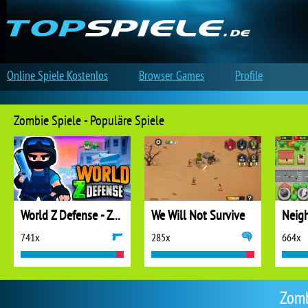
Online Spiele Kostenlos
Browser Games
Profile
Zombie Spiele - Populäre Spiele
World Z Defense - Zombie Defense
We Will Not Survive
741x
285x
664x
Zomb