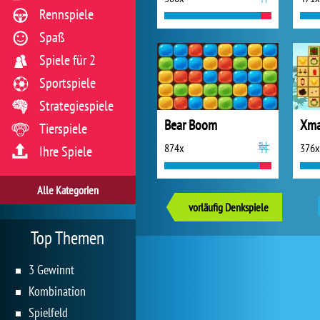
Rennspiele
Spaß
Spiele für 2
Sportspiele
Strategiespiele
Bear Boom
Xm
Tierspiele
874x
376x
Ihre Spiele
Alle Kategorien
vorläufig Denkspiele
Top Themen
3 Gewinnt
Kombination
Spielfeld