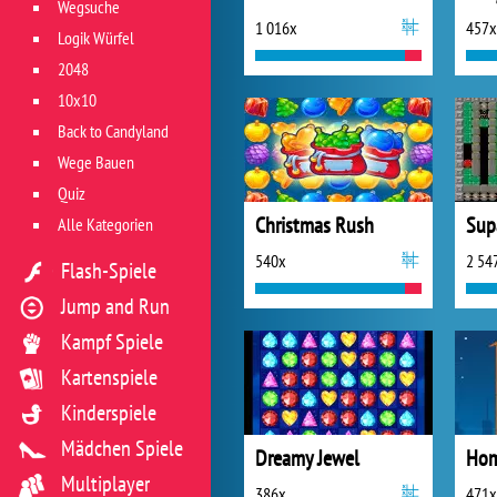
Wegsuche
1 016x
457x
Logik Würfel
2048
10x10
Back to Candyland
Wege Bauen
Quiz
Christmas Rush
Sup
Alle Kategorien
540x
2 54
Flash-Spiele
Jump and Run
Kampf Spiele
Kartenspiele
Kinderspiele
Mädchen Spiele
Dreamy Jewel
Hom
Multiplayer
386x
471x