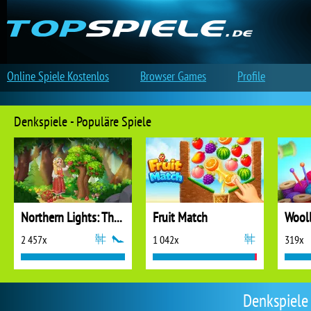
Online Spiele Kostenlos
Browser Games
Profile
Denkspiele - Populäre Spiele
Northern Lights: The Secret of the Forest
Fruit Match
2 457x
1 042x
319x
Denkspiele 