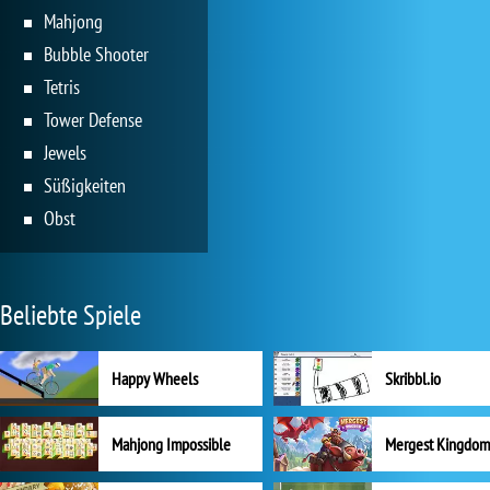
Mahjong
Bubble Shooter
Tetris
Tower Defense
Jewels
Süßigkeiten
Obst
Beliebte Spiele
Happy Wheels
Skribbl.io
Mahjong Impossible