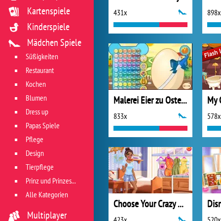
Kartenspiele
431x
898x
Kinderspiele
Mädchen Spiele
Süßigkeiten
Restaurant
Kochen
Blumen
Malerei Eier zu Ostern
My 
Dress up
833x
578x
Papas Spiele
Pflege
Design
Tierpflege
Prinz und Prinzessin
Alle Kategorien
Choose Your Crazy Disco Style
Multiplayer
423x
520x