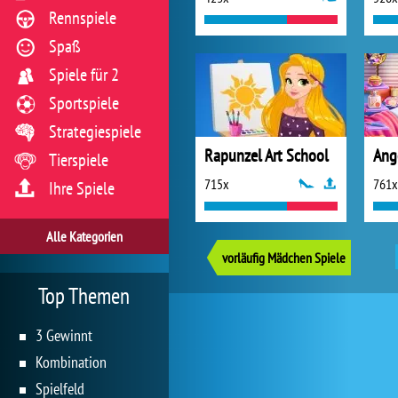
Rennspiele
Spaß
Spiele für 2
Sportspiele
Strategiespiele
Rapunzel Art School
Ang
Tierspiele
715x
761x
Ihre Spiele
Alle Kategorien
vorläufig Mädchen Spiele
Top Themen
3 Gewinnt
Kombination
Spielfeld