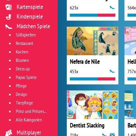
Kartenspiele
623x
564x
Kinderspiele
Mädchen Spiele
Süßigkeiten
Restaurant
Kochen
Blumen
Nefera de Nile
Dress up
453x
757x
Papas Spiele
Pflege
Design
Tierpflege
Prinz und Prinzessin
Alle Kategorien
Dentist Slacking
Multiplayer
718x
1 49