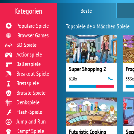
Kategorien
Beste
Populäre Spiele
Topspiele.de »
Mädchen Spiele
Browser Games
3D Spiele
Actionspiele
Ballerspiele
Super Shopping 2
Frog
Breakout Spiele
618x
553x
Brettspiele
Brutale Spiele
Denkspiele
Flash-Spiele
Jump and Run
Kampf Spiele
Futuristic Cooking
Sec