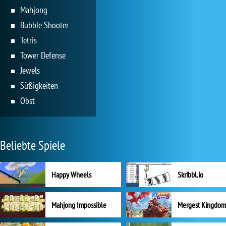
Mahjong
Bubble Shooter
Tetris
Tower Defense
Jewels
Süßigkeiten
Obst
Beliebte Spiele
Happy Wheels
Skribbl.io
Mahjong Impossible