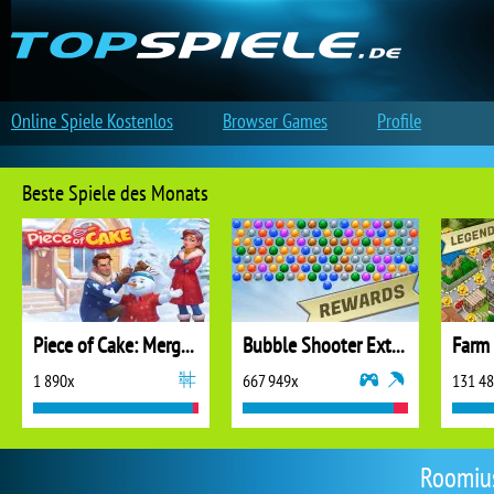
Online Spiele Kostenlos
Browser Games
Profile
Beste Spiele des Monats
Piece of Cake: Merge and Bake
Bubble Shooter Extreme
1 890x
667 949x
131 4
Roomius