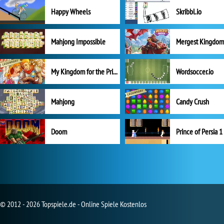
Happy Wheels
Skribbl.io
Mahjong Impossible
My Kingdom for the Princess Vollversion
Wordsoccer.io
Mahjong
Candy Crush
Doom
Prince of Persia 1
© 2012 - 2026 Topspiele.de - Online Spiele Kostenlos