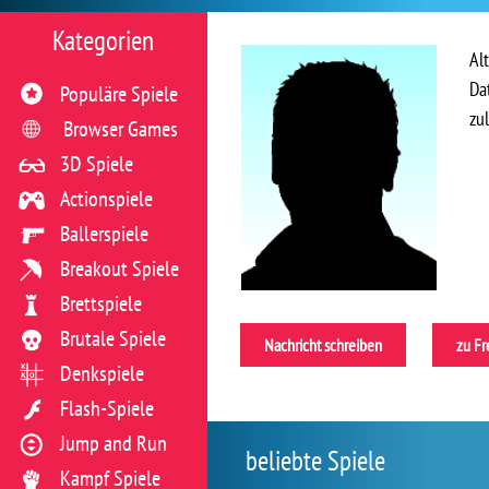
Kategorien
Alt
Da
Populäre Spiele
zu
Browser Games
3D Spiele
Actionspiele
Ballerspiele
Breakout Spiele
Brettspiele
Brutale Spiele
Nachricht schreiben
zu F
Denkspiele
Flash-Spiele
Jump and Run
beliebte Spiele
Kampf Spiele