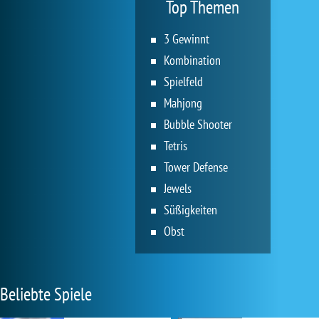
Top Themen
3 Gewinnt
Kombination
Spielfeld
Mahjong
Bubble Shooter
Tetris
Tower Defense
Jewels
Süßigkeiten
Obst
Beliebte Spiele