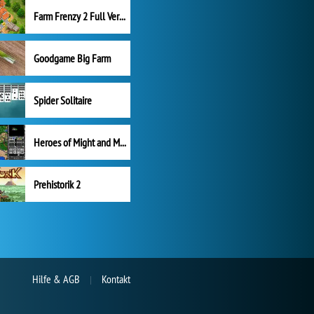
Farm Frenzy 2 Full Version
Goodgame Big Farm
Spider Solitaire
Heroes of Might and Magic II
Prehistorik 2
Hilfe & AGB
Kontakt