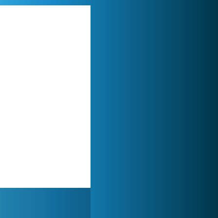
My Free Zoo
9 354x
Forge of Empires
20 587x