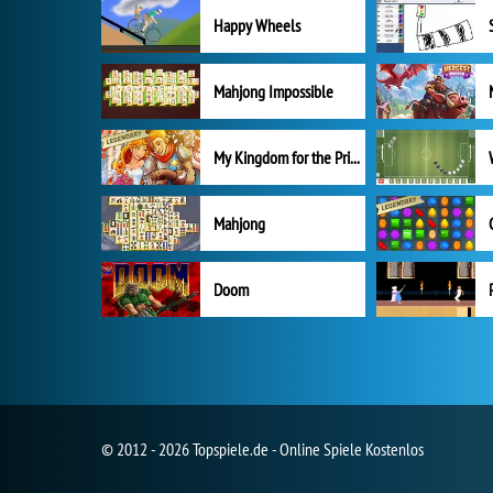
Happy Wheels
Mahjong Impossible
My Kingdom for the Princess Vollversion
Mahjong
Doom
© 2012 - 2026 Topspiele.de - Online Spiele Kostenlos