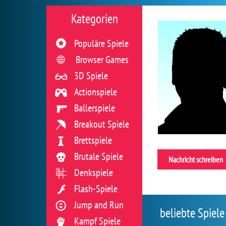
Kategorien
Populäre Spiele
Browser Games
3D Spiele
Actionspiele
Ballerspiele
Breakout Spiele
Brettspiele
Brutale Spiele
Nachricht schreiben
Denkspiele
Flash-Spiele
Jump and Run
beliebte Spiele
Kampf Spiele