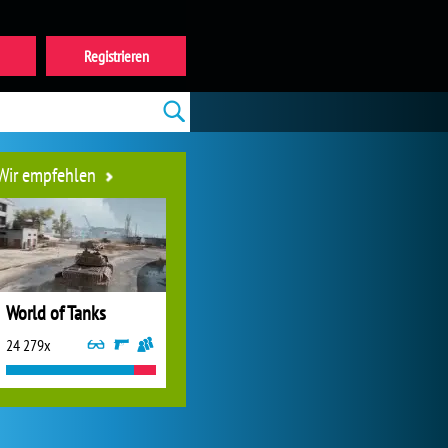
Registrieren
Wir empfehlen
World of Tanks
24 279x