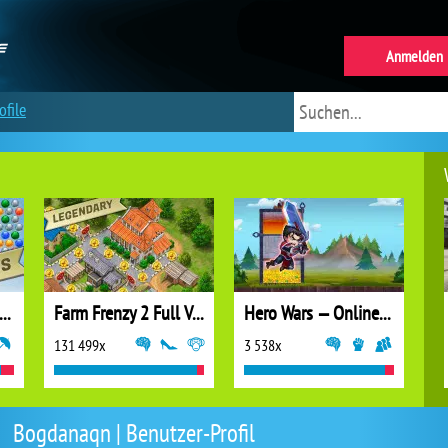
Anmelden
ofile
ubble Shooter Extreme
Farm Frenzy 2 Full Version
Hero Wars — Online action RPG
131 499x
3 538x
Bogdanaqn | Benutzer-Profil