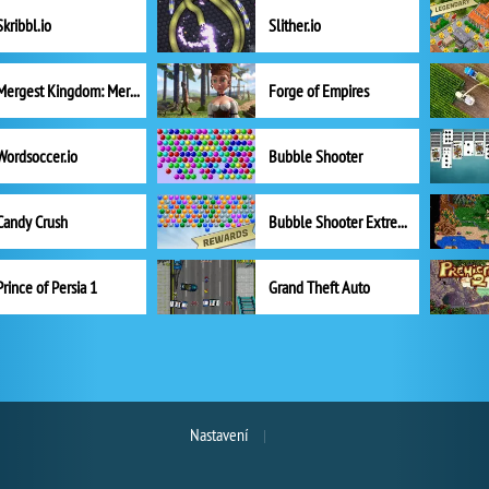
Skribbl.io
Slither.io
Mergest Kingdom: Merge Puzzle
Forge of Empires
Wordsoccer.io
Bubble Shooter
Candy Crush
Bubble Shooter Extreme
Prince of Persia 1
Grand Theft Auto
Nastavení