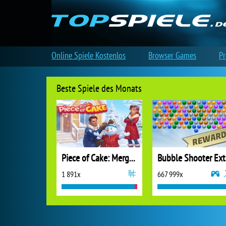
Online Spiele Kostenlos
Browser Games
Pr
Beste Spiele des Monats
Piece of Cake: Merge and Bake
B
1 891x
667 999x