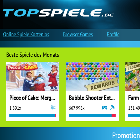
Online Spiele Kostenlos
Browser Games
Profile
Beste Spiele des Monats
Piece of Cake: Merge and Bake
Bubble Shooter Extreme
1 891x
667 998x
131 4
Promotionb