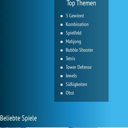
Top Themen
3 Gewinnt
Kombination
Spielfeld
Mahjong
Bubble Shooter
Tetris
Tower Defense
Jewels
Süßigkeiten
Obst
Beliebte Spiele