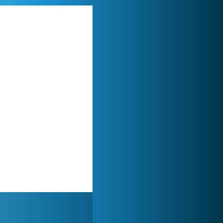
Forge of Empires
20 587x
My Free Zoo
9 354x