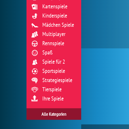
Kartenspiele
Kinderspiele
Mädchen Spiele
Multiplayer
Rennspiele
Spaß
Spiele für 2
Sportspiele
Strategiespiele
Tierspiele
Ihre Spiele
Alle Kategorien