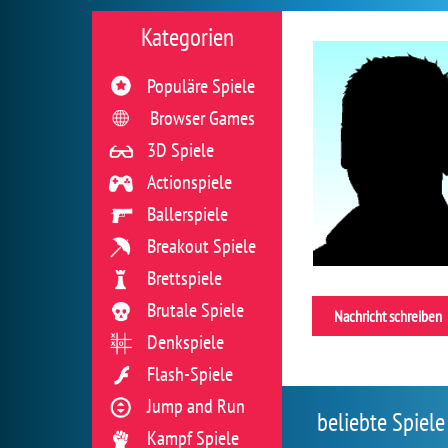
Kategorien
Populäre Spiele
Browser Games
3D Spiele
Actionspiele
Ballerspiele
Breakout Spiele
Brettspiele
Brutale Spiele
Nachricht schreiben
Denkspiele
Flash-Spiele
Jump and Run
beliebte Spiele
Kampf Spiele