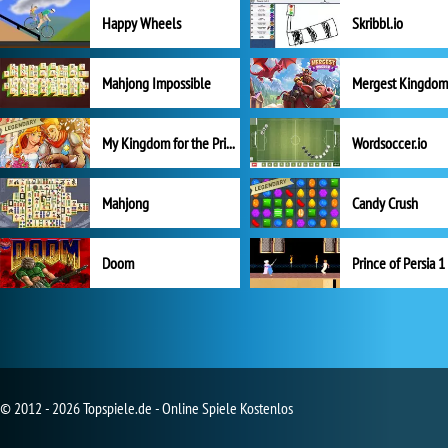
Happy Wheels
Skribbl.io
Mahjong Impossible
My Kingdom for the Princess Vollversion
Wordsoccer.io
Mahjong
Candy Crush
Doom
Prince of Persia 1
© 2012 - 2026 Topspiele.de - Online Spiele Kostenlos