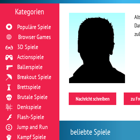
Kategorien
Alt
Da
Populäre Spiele
zu
Browser Games
3D Spiele
Actionspiele
Ballerspiele
Breakout Spiele
Brettspiele
Brutale Spiele
Nachricht schreiben
zu F
Denkspiele
Flash-Spiele
Jump and Run
beliebte Spiele
Kampf Spiele