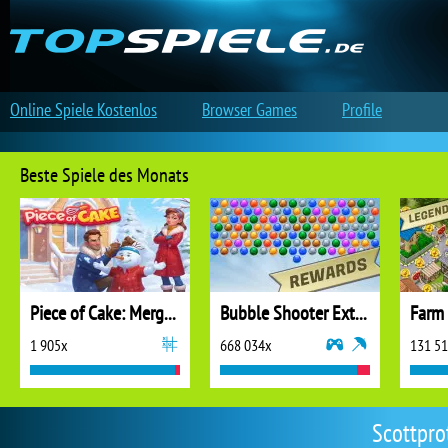
Online Spiele Kostenlos
Browser Games
Profile
Beste Spiele des Monats
Piece of Cake: Merge and Bake
Bubble Shooter Extreme
1 905x
668 034x
131 5
Scottprot