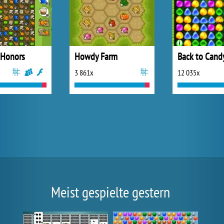
 Honors
Howdy Farm
Back to Cand
3 861x
12 035x
Meist gespielte gestern