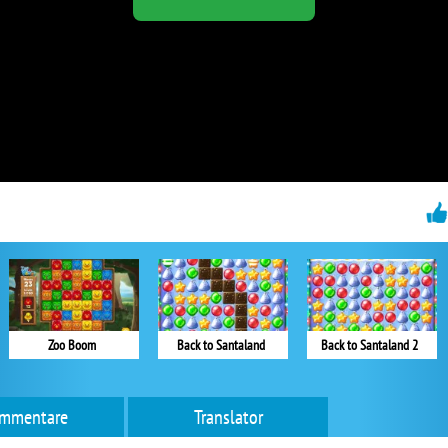
Zoo Boom
Back to Santaland
Back to Santaland 2
mmentare
Translator