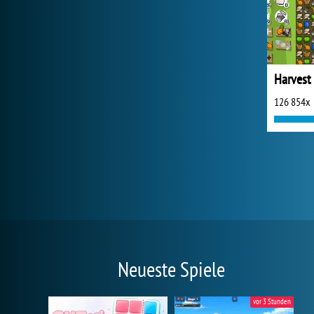
Harvest
126 854x
Neueste Spiele
vor 3 Stunden