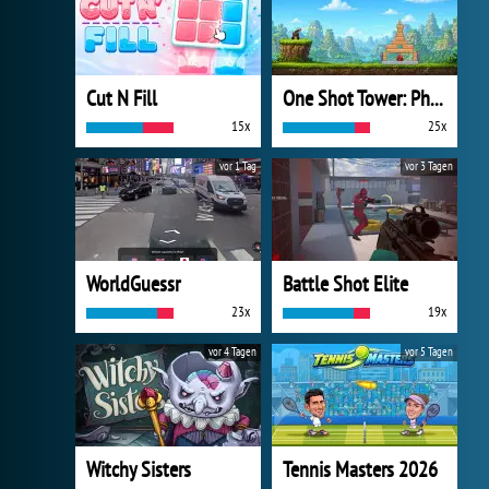
Cut N Fill
One Shot Tower: Physics Destroyer
15x
25x
vor 1 Tag
vor 3 Tagen
WorldGuessr
Battle Shot Elite
23x
19x
vor 4 Tagen
vor 5 Tagen
Witchy Sisters
Tennis Masters 2026