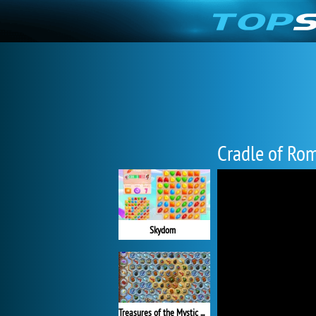
Cradle of Ro
Skydom
Treasures of the Mystic Sea