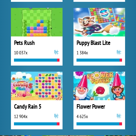
Pets Rush
Puppy Blast Lite
10 037x
1 384x
Candy Rain 5
Flower Power
12 904x
4 625x