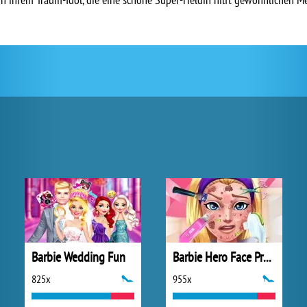
Barbie Wedding Fun
Barbie Hero Face Problem
825x
955x