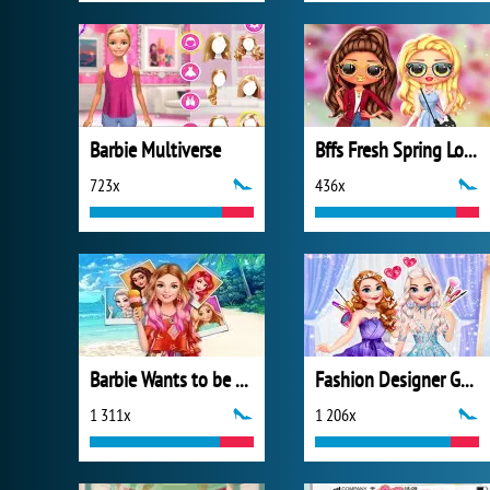
Barbie Multiverse
Bffs Fresh Spring Look
723x
436x
Barbie Wants to be a Princess
Fashion Designer Gala
1 311x
1 206x