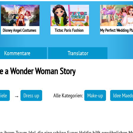
Disney Angel Costumes
Tictoc Paris Fashion
Kommentare
Translator
ie a Wonder Woman Story
iele
→
Dress up
Alle Kategorien:
Make-up
Idee Maed
n ihrem Traum-Idol, die eine schöne Super-Heldin hilft gewöhnlichen Me