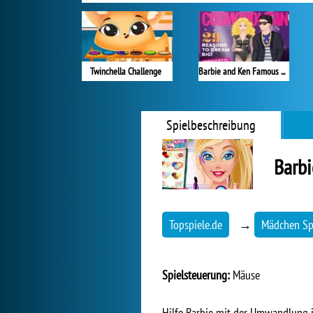
Twinchella Challenge
Barbie and Ken Famous Couples Costume
Spielbeschreibung
Barb
Topspiele.de
→
Mädchen Sp
Spielsteuerung:
Mäuse
Hilfe Barbie mit der Umwandlung i