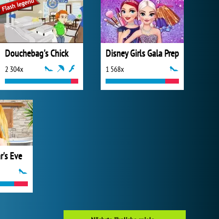
Douchebag's Chick
Disney Girls Gala Prep
2 304x
1 568x
r's Eve