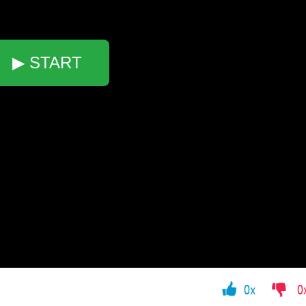
▶ START
0x
0