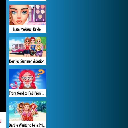
Insta Makeup: Bride
Besties Summer Vacation
From Nerd to Fab Prom Edition
x
Barbie Wants to be a Princess