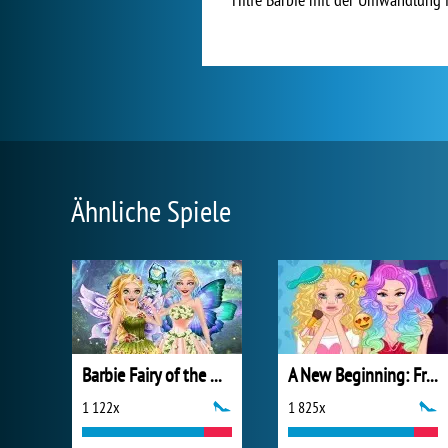
Ähnliche Spiele
Barbie Fairy of the Woods
A New Beginning: From Sad To Fab
1 122x
1 825x