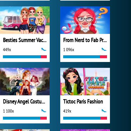
Besties Summer Vacation
From Nerd to Fab Prom Edition
449x
1 096x
Disney Angel Costumes
Tictoc Paris Fashion
1 100x
419x