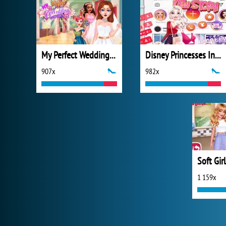
My Perfect Wedding Planner
Disney Princesses Instagram Stories
907x
982x
1 159x