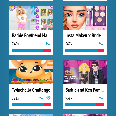
Barbie Boyfriend Hazard
Insta Makeup: Bride
749x
567x
Twinchella Challenge
Barbie and Ken Famous Couples Costume
721x
938x