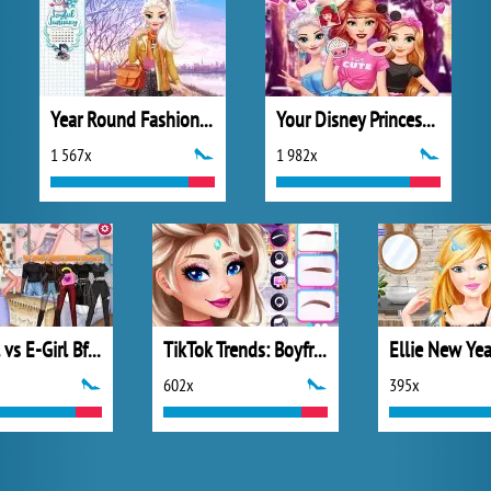
Year Round Fashionista: Elsa
Your Disney Princess Style
1 567x
1 982x
Soft Girl vs E-Girl Bffs Looks
TikTok Trends: Boyfriend Fashion
Ellie New Yea
602x
395x