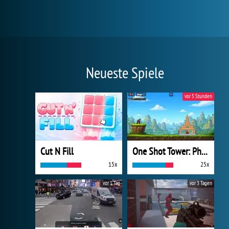
Neueste Spiele
vor 5 Stunden
Cut N Fill
One Shot Tower: Physics Destroyer
15x
25x
vor 1 Tag
vor 3 Tagen