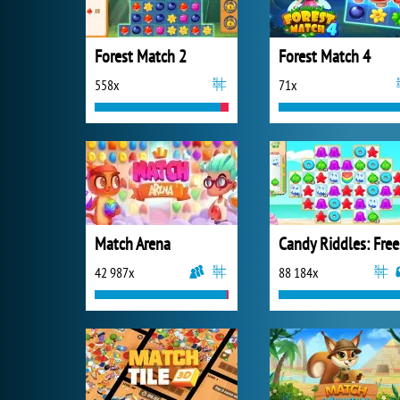
Forest Match 2
Forest Match 4
558x
71x
Match Arena
Ca
42 987x
88 184x