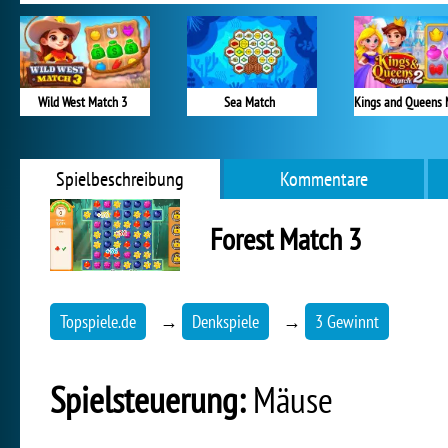
Wild West Match 3
Sea Match
Spielbeschreibung
Kommentare
Forest Match 3
Topspiele.de
→
Denkspiele
→
3 Gewinnt
Spielsteuerung:
Mäuse