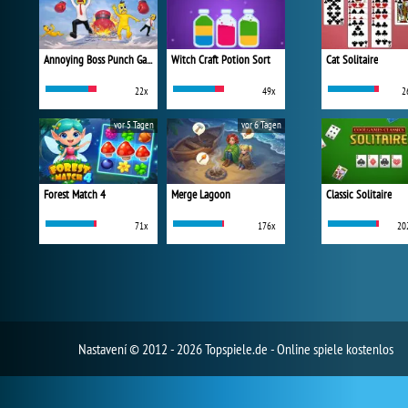
Annoying Boss Punch Game
Witch Craft Potion Sort
Cat Solitaire
22x
49x
2
vor 5 Tagen
vor 6 Tagen
Forest Match 4
Merge Lagoon
Classic Solitaire
71x
176x
20
Nastavení
© 2012 - 2026 Topspiele.de - Online spiele kostenlos