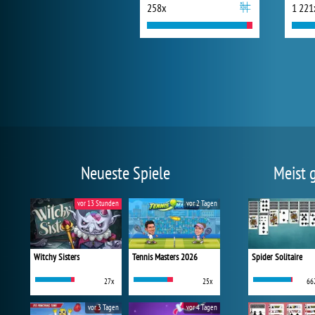
258x
1 221
Neueste Spiele
Meist 
vor 13 Stunden
vor 2 Tagen
Witchy Sisters
Tennis Masters 2026
Spider Solitaire
27x
25x
66
vor 3 Tagen
vor 4 Tagen