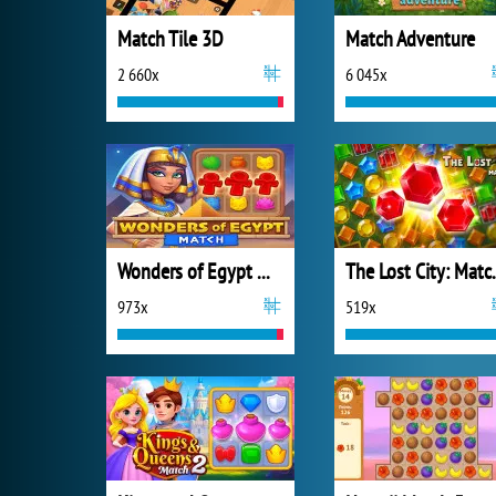
Match Tile 3D
Match Adventure
2 660x
6 045x
Wonders of Egypt Match
The Los
973x
519x