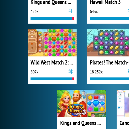
Kings and Queens Match 2
Hawaii Match 5
426x
643x
Wild West Match 2: The Gold Rush
Pirates! The Match-
807x
18 252x
Kings and Queens Match 3
Cand