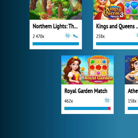
Northern Lights: The Secret of the Forest
Kings and Quee
2 470x
258x
Royal Garden Match
Athe
462x
158x