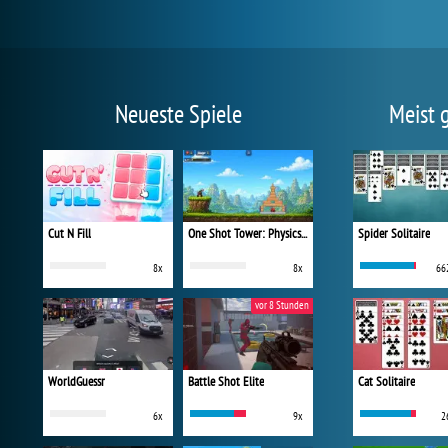
Neueste Spiele
Meist 
Cut N Fill
One Shot Tower: Physics Destroyer
Spider Solitaire
8x
8x
66
vor 8 Stunden
WorldGuessr
Battle Shot Elite
Cat Solitaire
6x
9x
2