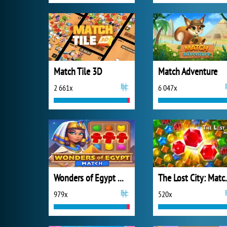
Match Tile 3D
Match Adventure
2 661x
6 047x
Wonders of Egypt Match
The Los
979x
520x