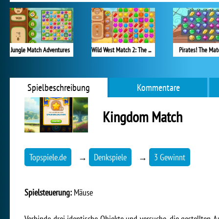
Jungle Match Adventures
Wild West Match 2: The Gold Rush
Pirates! The Mat
Spielbeschreibung
Kommentare
Kingdom Match
Topspiele.de
→
Denkspiele
→
3 Gewinnt
Spielsteuerung:
Mäuse
Verbinde drei identische Objekte und versuche, die gestellten A