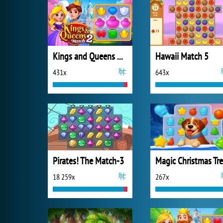
Kings and Queens Match 2
Hawaii Match 5
431x
643x
Pirates! The Match-3
18 259x
267x