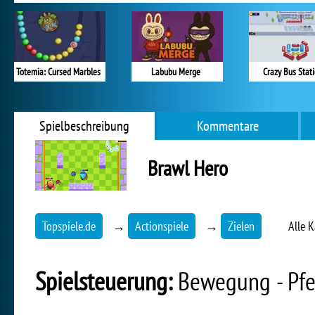
Totemia: Cursed Marbles
Labubu Merge
Crazy Bus Stat
Spielbeschreibung
Kommentare
Brawl Hero
Topspiele.de
→
Actionspiele
→
Zielen
Alle 
Spielsteuerung:
Bewegung - Pfe