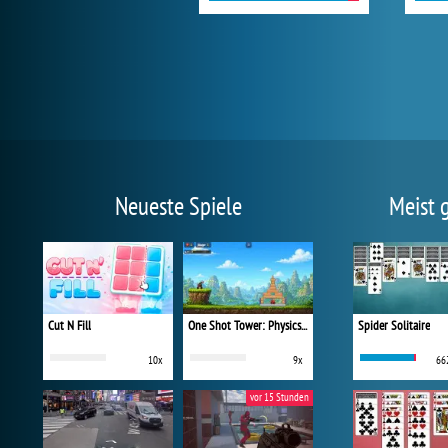
Neueste Spiele
Meist 
Cut N Fill
One Shot Tower: Physics Destroyer
Spider Solitaire
10x
9x
66
vor 15 Stunden