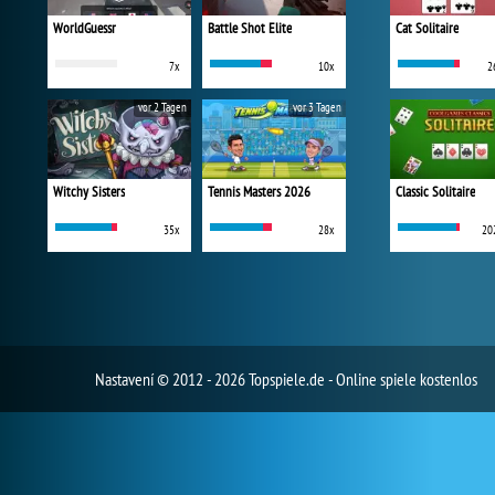
WorldGuessr
Battle Shot Elite
Cat Solitaire
7x
10x
2
vor 2 Tagen
vor 3 Tagen
Witchy Sisters
Tennis Masters 2026
Classic Solitaire
35x
28x
20
Nastavení
© 2012 - 2026 Topspiele.de - Online spiele kostenlos