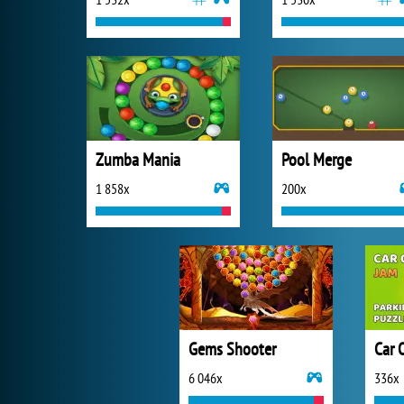
Zumba Mania
Pool Merge
1 858x
200x
Gems Shooter
Car 
6 046x
336x