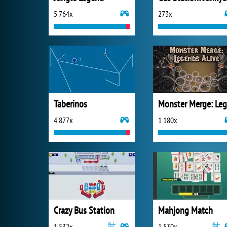
5 764x
273x
Taberinos
4 877x
1 180x
Crazy Bus Station
Mahjong Match
1 532x
1 530x