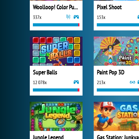
Woolloop! Color Puzzle
Pixel Shoot
337x
153x
Super Balls
Paint Pop 3D
12 078x
213x
Jungle Legend
Ga