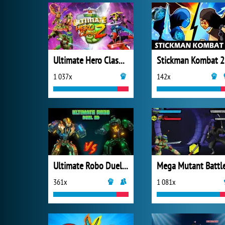
Ultimate Hero Clash 2
Stickman Kombat 
1 037x
142x
Ultimate Robo Duel 3D
Mega Mutant Battl
361x
1 081x