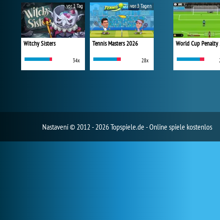
vor 1 Tag
vor 3 Tagen
Witchy Sisters
Tennis Masters 2026
World Cup Penalty
34x
28x
Nastavení
© 2012 - 2026 Topspiele.de - Online spiele kostenlos