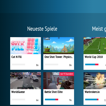
Neueste Spiele
Meist 
Cut N Fill
One Shot Tower: Physics Destroyer
World Cup 2018
8x
8x
vor 9 Stunden
WorldGuessr
Battle Shot Elite
Warbrokers.io
6x
9x
1