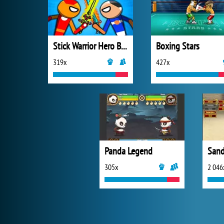
Stick Warrior Hero Battle
Boxing Stars
319x
427x
Panda Legend
305x
2 046