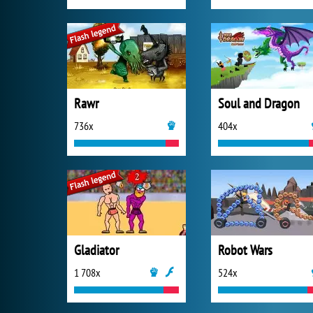
Rawr
Soul and Dragon
736x
404x
Gladiator
Robot Wars
1 708x
524x