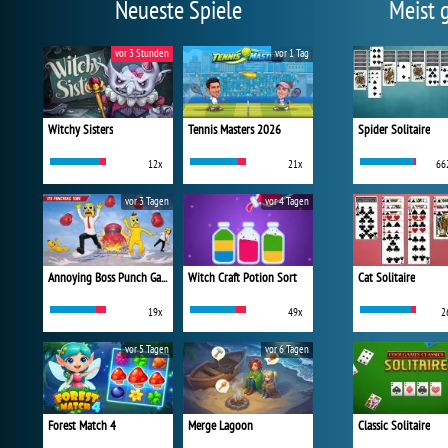
Neueste Spiele
Meist 
vor 3 Stunden
vor 1 Tag
Witchy Sisters
Tennis Masters 2026
Spider Solitaire
12x
21x
66
vor 3 Tagen
vor 4 Tagen
Annoying Boss Punch Game
Witch Craft Potion Sort
Cat Solitaire
19x
49x
2
vor 5 Tagen
vor 6 Tagen
Forest Match 4
Merge Lagoon
Classic Solitaire