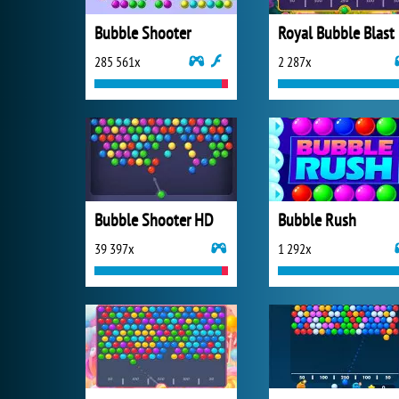
Bubble Shooter
Royal Bubble Blast
285 561x
2 287x
Bubble Shooter HD
Bubble Rush
39 397x
1 292x