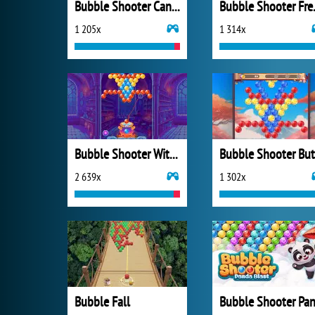
Bubble Shooter Candy 2
Bubbl
1 205x
1 314x
Bubble Shooter Witch Tower
2 639x
1 302x
Bubble Fall