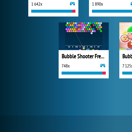
1 642x
1 890x
Bubble Shooter Free 2
Bubb
748x
7 125