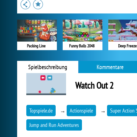
Packing Line
Funny Balls 2048
Deep Freeze
Spielbeschreibung
Kommentare
Watch Out 2
Topspiele.de
→
Actionspiele
→
Super Action 
Jump and Run Adventures