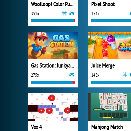
Woolloop! Color Puzzle
Pixel Shoot
351x
154x
Gas Station: Junkyard Tycoon
Juice Merge
275x
148x
Vex 4
Mahjong Match