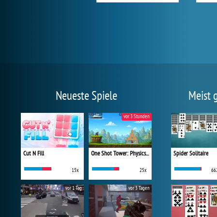
Neueste Spiele
Meist 
vor 3 Stunden
Cut N Fill
One Shot Tower: Physics Destroyer
Spider Solitaire
15x
25x
66
vor 1 Tag
vor 3 Tagen