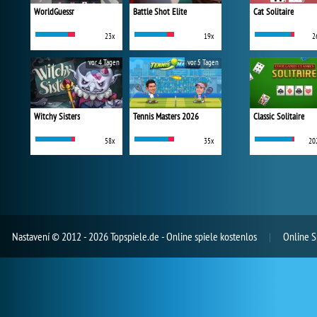
WorldGuessr
Battle Shot Elite
Cat Solitaire
23x
19x
2
vor 4 Tagen
vor 5 Tagen
Witchy Sisters
Tennis Masters 2026
Classic Solitaire
58x
35x
20
Nastavení
© 2012 - 2026 Topspiele.de - Online spiele kostenlos
Online S