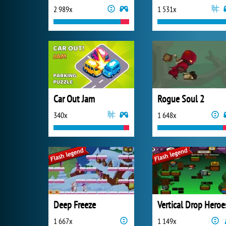
2 989x
1 531x
Car Out Jam
Rogue Soul 2
340x
1 648x
Deep Freeze
Vertical Drop Heroe
1 667x
1 149x