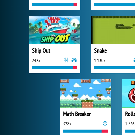
Ship Out
Snake
242x
1 130x
Math Breaker
Rolle
328x
1 736