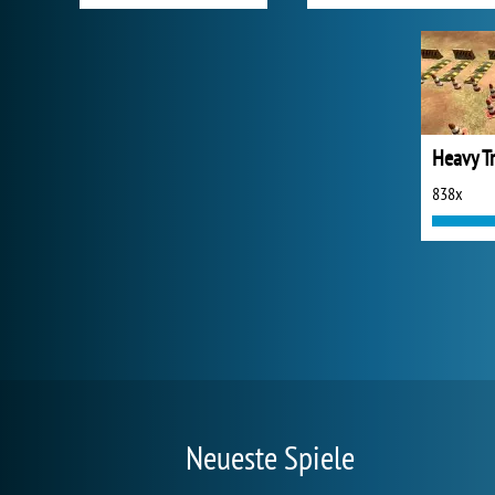
Heavy T
838x
Neueste Spiele