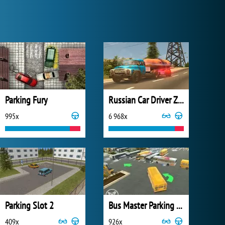
Parking Fury
Russian Car Driver ZIL 130
995x
6 968x
Parking Slot 2
Bus Master Parking 3D
409x
926x