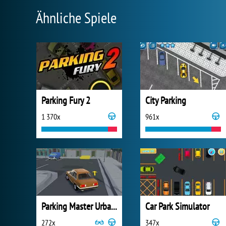
Ähnliche Spiele
Parking Fury 2
City Parking
1 370x
961x
Parking Master Urban Challenges
Car Park Simulator
272x
347x