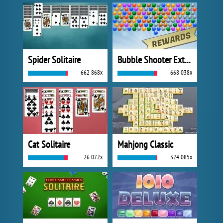
Spider Solitaire
Bubble Shooter Extreme
662 868x
668 038x
Cat Solitaire
Mahjong Classic
26 072x
324 085x