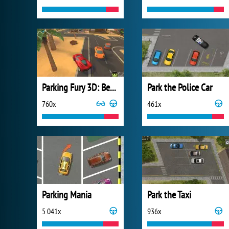
Parking Fury 3D: Beach City
Park the Police Car
760x
461x
Parking Mania
Park the Taxi
5 041x
936x