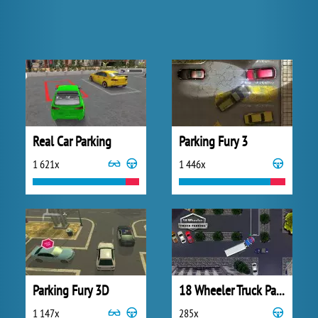
Real Car Parking
Parking Fury 3
1 621x
1 446x
Parking Fury 3D
18 Wheeler Truck Parking
1 147x
285x