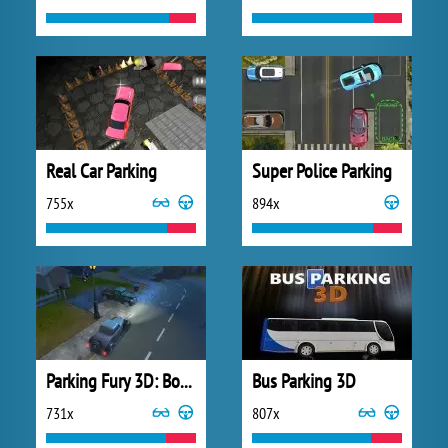
Real Car Parking
Super Police Parking
755x
894x
Parking Fury 3D: Bounty Hunter
Bus Parking 3D
731x
807x