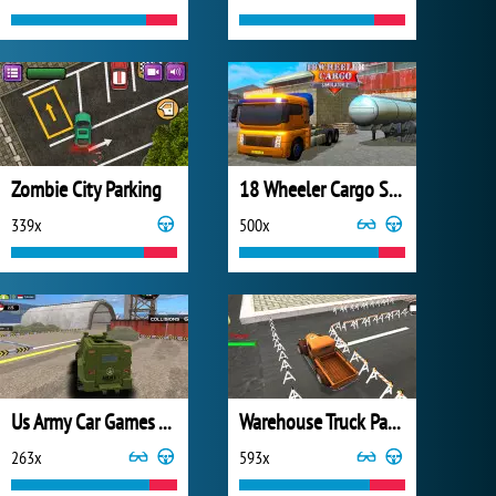
Zombie City Parking
18 Wheeler Cargo Simulator 2
339x
500x
Us Army Car Games Truck Driving
Warehouse Truck Parking
263x
593x