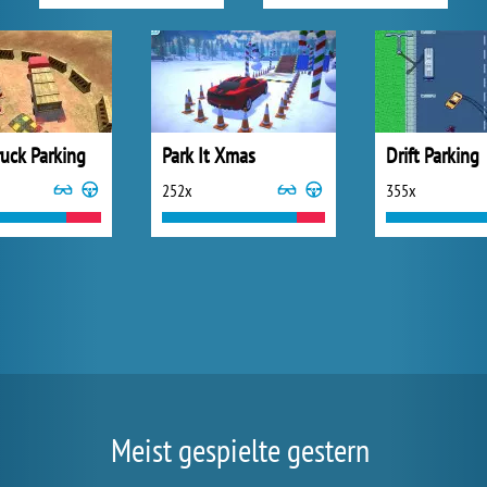
ruck Parking
Park It Xmas
Drift Parking
252x
355x
Meist gespielte gestern