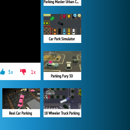
Parking Master Urban Challenges
Car Park Simulator
5x
1x
Parking Fury 3D
Real Car Parking
18 Wheeler Truck Parking