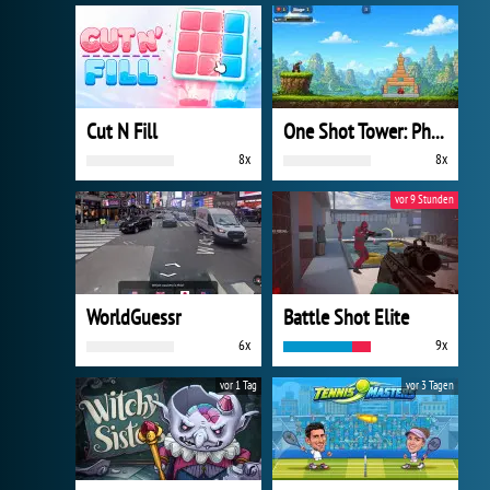
Cut N Fill
One Shot Tower: Physics Destroyer
8x
8x
vor 9 Stunden
WorldGuessr
Battle Shot Elite
6x
9x
vor 1 Tag
vor 3 Tagen