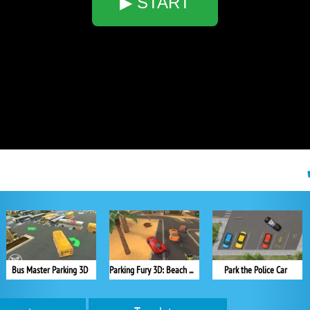
▶ START
Bus Master Parking 3D
Parking Fury 3D: Beach City
Park the Police Car