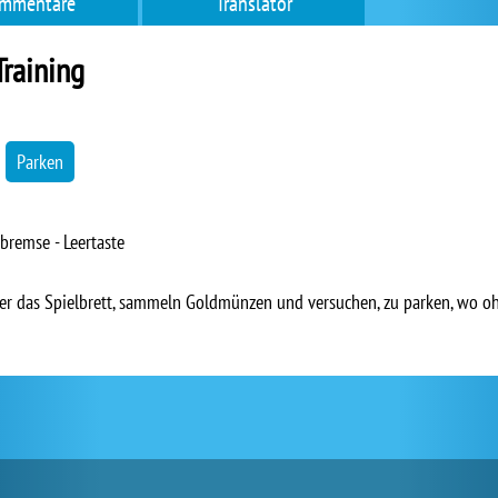
mmentare
Translator
Training
→
Parken
dbremse - Leertaste
ber das Spielbrett, sammeln Goldmünzen und versuchen, zu parken, wo o