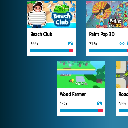
Beach Club
Paint Pop 3D
366x
213x
Wood Farmer
Road 
542x
699x