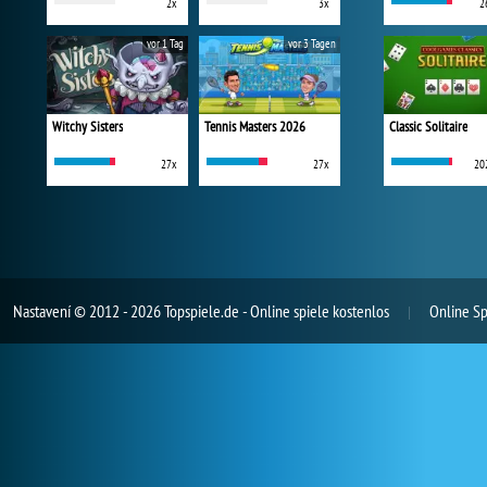
2x
3x
2
vor 1 Tag
vor 3 Tagen
Witchy Sisters
Tennis Masters 2026
Classic Solitaire
27x
27x
20
Nastavení
© 2012 - 2026 Topspiele.de - Online spiele kostenlos
Online Sp