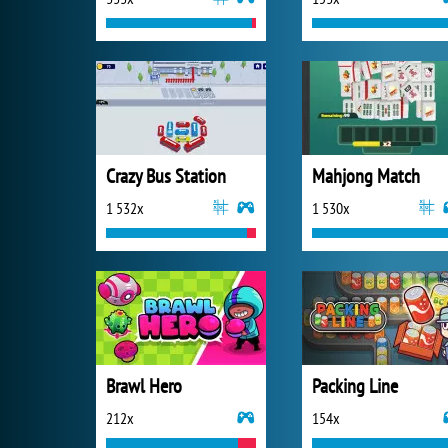
Crazy Bus Station
Mahjong Match
1 532x
1 530x
Brawl Hero
Packing Line
212x
154x