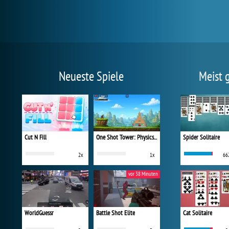
Neueste Spiele
Meist 
Cut N Fill
One Shot Tower: Physics Destroyer
Spider Solitaire
2x
1x
66
vor 38 Minuten
WorldGuessr
Battle Shot Elite
Cat Solitaire