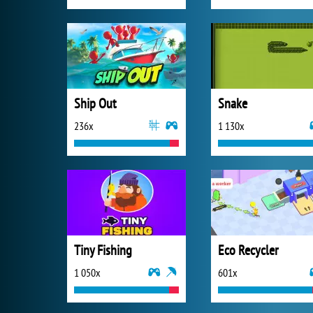
Ship Out
Snake
236x
1 130x
Tiny Fishing
Eco Recycler
1 050x
601x