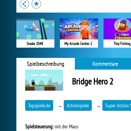
Snake 2048
My Arcade Center 2
Tiny Fishing
Spielbeschreibung
Kommentare
Bridge Hero 2
Topspiele.de
→
Actionspiele
→
Super Action 
Spielsteuerung:
mit der Maus