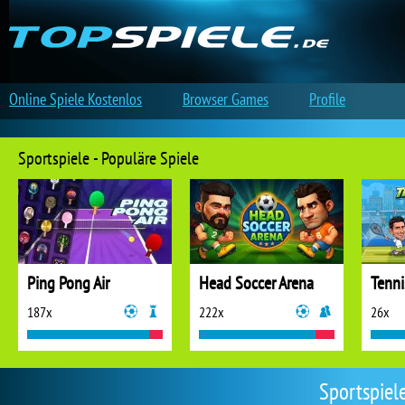
Online Spiele Kostenlos
Browser Games
Profile
Sportspiele - Populäre Spiele
Ping Pong Air
Head Soccer Arena
Tenni
187x
222x
26x
Sportspiele