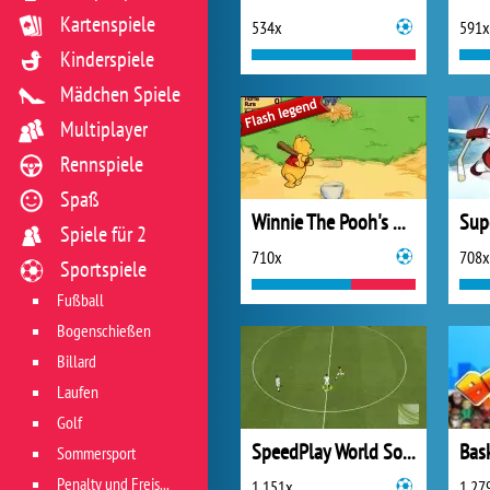
Kartenspiele
534x
591x
Kinderspiele
Mädchen Spiele
Multiplayer
Rennspiele
Spaß
Winnie The Pooh's Home Run Derby
Sup
Spiele für 2
710x
708x
Sportspiele
Fußball
Bogenschießen
Billard
Laufen
Golf
SpeedPlay World Soccer 3
Bas
Sommersport
Penalty und Freistöße
1 151x
1 27