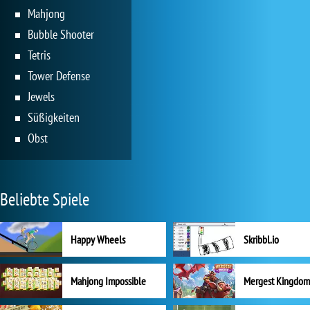
Mahjong
Bubble Shooter
Tetris
Tower Defense
Jewels
Süßigkeiten
Obst
Beliebte Spiele
Happy Wheels
Skribbl.io
Mahjong Impossible