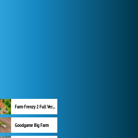
Farm Frenzy 2 Full Version
Goodgame Big Farm