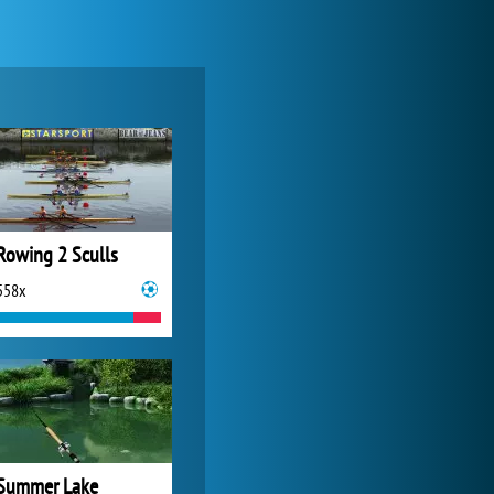
Forge of Empires
20 587x
Rowing 2 Sculls
558x
My Free Zoo
9 354x
Summer Lake