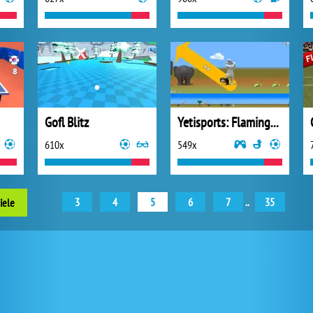
Gofl Blitz
Yetisports: Flamingo Drive
610x
549x
3
4
5
6
7
..
35
iele