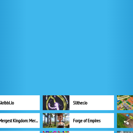
Skribbl.io
Slither.io
Mergest Kingdom: Merge Puzzle
Forge of Empires