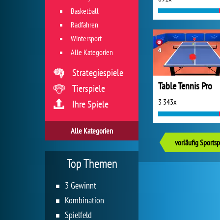
Basketball
Radfahren
Wintersport
Alle Kategorien
Strategiespiele
Table Tennis Pro
Tierspiele
3 343x
Ihre Spiele
Alle Kategorien
vorläufig Sportsp
Top Themen
3 Gewinnt
Kombination
Spielfeld