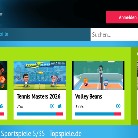
Anmelden
ofile
vor 2 Tagen
Tennis Masters 2026
Volley Beans
25x
359x
Sportspiele 5/35 - Topspiele.de