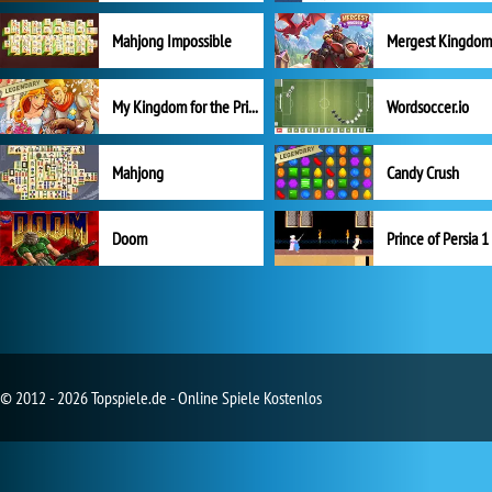
Mahjong Impossible
My Kingdom for the Princess Vollversion
Wordsoccer.io
Mahjong
Candy Crush
Doom
Prince of Persia 1
© 2012 - 2026 Topspiele.de - Online Spiele Kostenlos