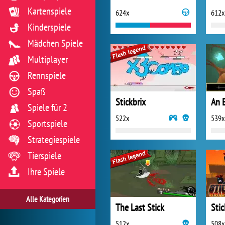
Kartenspiele
624x
612x
Kinderspiele
Mädchen Spiele
Multiplayer
Rennspiele
Spaß
Stickbrix
An 
Spiele für 2
522x
539x
Sportspiele
Strategiespiele
Tierspiele
Ihre Spiele
Alle Kategorien
The Last Stick
Sti
512x
508x