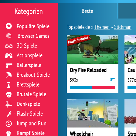
Kategorien
Beste
Populäre Spiele
Topspiele.de »
Themen
»
Stickman
Browser Games
3D Spiele
Actionspiele
Ballerspiele
Dry Fire Reloaded
Cau
Breakout Spiele
593x
577x
Brettspiele
Brutale Spiele
Denkspiele
Flash-Spiele
Jump and Run
Kampf Spiele
Wheelchair
Stro