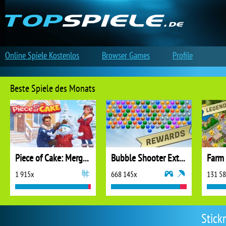
Online Spiele Kostenlos
Browser Games
Profile
Beste Spiele des Monats
Piece of Cake: Merge and Bake
Bubble Shooter Extreme
1 915x
668 145x
131 5
Stick