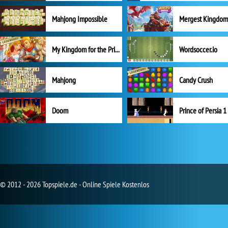
Mahjong Impossible
My Kingdom for the Princess Vollversion
Wordsoccer.io
Mahjong
Candy Crush
Doom
Prince of Persia 1
© 2012 - 2026 Topspiele.de - Online Spiele Kostenlos