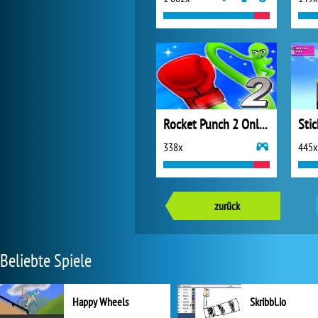
Rocket Punch 2 Online
338x
445x
zurück
Beliebte Spiele
Happy Wheels
Skribbl.io