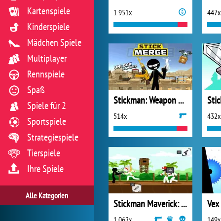
Kartenspiele
1 951x
447x
Kinderspiele
Mädchen Spiele
Multiplayer
Rennspiele
Spaß
Stickman: Weapon Combo
Stic
Spiele für 2
514x
432x
Sportspiele
Strategiespiele
Tierspiele
Ihre Spiele
Alle Kategorien
Stickman Maverick: Bad Boys Killer
Vex
1 062x
149x