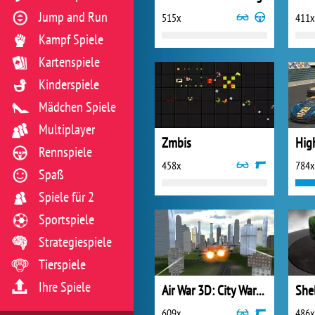
Jump and Run
515x
411x
Kampf Spiele
Kartenspiele
Kinderspiele
Mädchen Spiele
Multiplayer
Zmbis
Rennspiele
458x
784x
Spaß
Spiele für 2
Sportspiele
Strategiespiele
Tierspiele
Ihre Spiele
Air War 3D: City Warfare
Shel
609x
486x