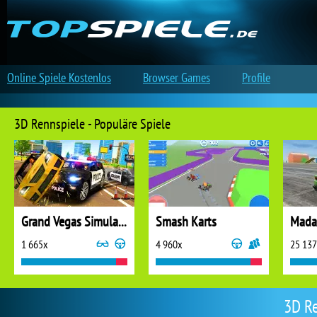
Online Spiele Kostenlos
Browser Games
Profile
3D Rennspiele - Populäre Spiele
Grand Vegas Simulator
Smash Karts
Madal
1 665x
4 960x
25 13
3D Re