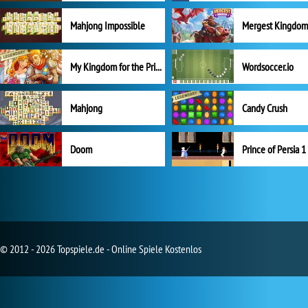
Mahjong Impossible
My Kingdom for the Princess Vollversion
Wordsoccer.io
Mahjong
Candy Crush
Doom
Prince of Persia 1
© 2012 - 2026 Topspiele.de - Online Spiele Kostenlos