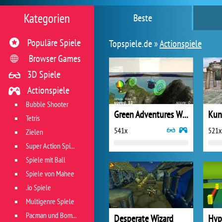
Kategorien
Beste
Populäre Spiele
Topspiele.de »
Actionspiele
Browser Games
3D Spiele
Actionspiele
Bubble Shooter
Green Adventures Wings Version
Kun
Tetris
541x
521x
Zielen
Super Action Spiele
Spiele mit Ball
Spiele von Mahee
.io Spiele
Multigenre Spiele
Pacman und Bomberman
Desperate Wizard
Hyp