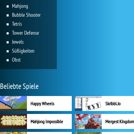
Mahjong
Bubble Shooter
Tetris
Tower Defense
Jewels
Süßigkeiten
Obst
Beliebte Spiele
Happy Wheels
Skribbl.io
Mahjong Impossible