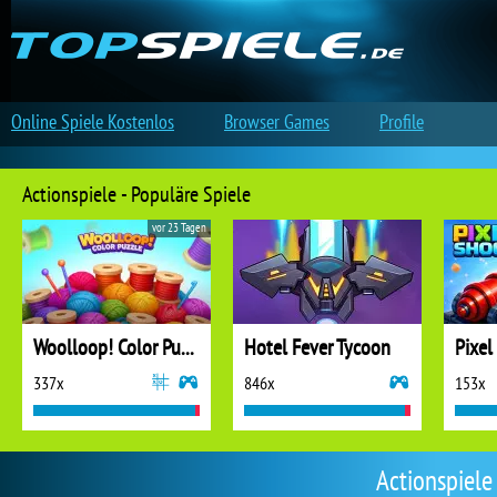
Online Spiele Kostenlos
Browser Games
Profile
Actionspiele - Populäre Spiele
vor 23 Tagen
Woolloop! Color Puzzle
Hotel Fever Tycoon
Pixel
337x
846x
153x
Actionspiele