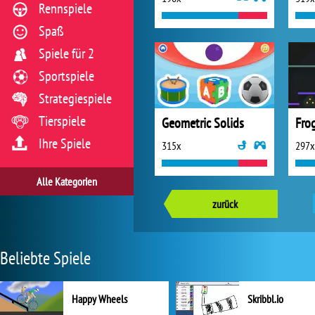
Rennspiele
Spaß
Spiele für 2
Sportspiele
Strategiespiele
Tierspiele
Geometric Solids
Fro
Ihre Spiele
315x
297x
Alle Kategorien
zurück
Beliebte Spiele
Happy Wheels
Skribbl.io