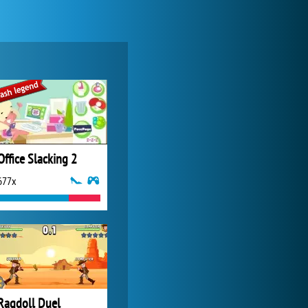
Forge of Empires
20 587x
Office Slacking 2
677x
World of Tanks
24 279x
Ragdoll Duel