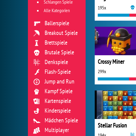
Schlangen Spiele
195x
Alle Kategorien
Ballerspiele
Breakout Spiele
Brettspiele
Brutale Spiele
Crossy Miner
Denkspiele
Flash-Spiele
299x
Jump and Run
Kampf Spiele
Kartenspiele
Kinderspiele
Mädchen Spiele
Stellar Fusion
Multiplayer
194x