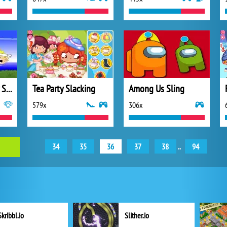
Monkey Go Happy Survive
Tea Party Slacking
Among Us Sling
579x
306x
34
35
36
37
38
..
94
Skribbl.io
Slither.io