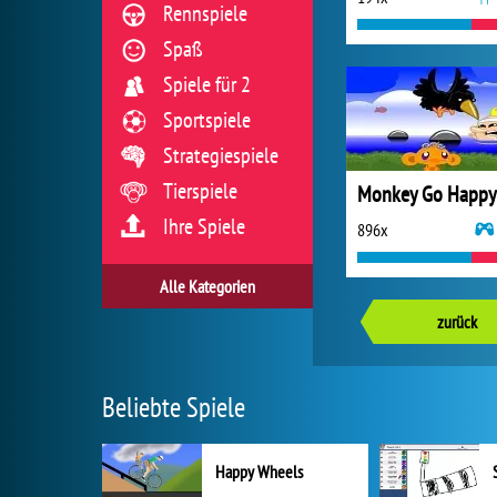
Rennspiele
Spaß
Spiele für 2
Sportspiele
Strategiespiele
Tierspiele
Ihre Spiele
896x
Alle Kategorien
zurück
Beliebte Spiele
Happy Wheels