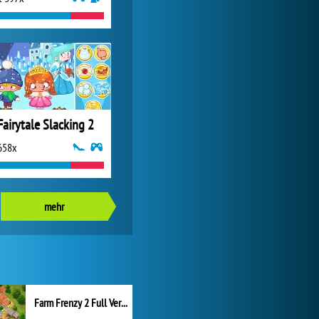
Fairytale Slacking 2
658x
mehr
Farm Frenzy 2 Full Version